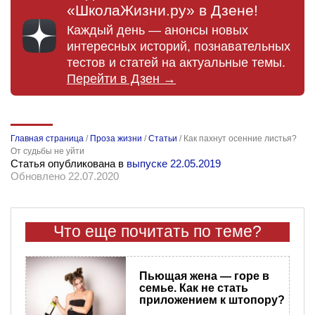
«ШколаЖизни.ру» в Дзене!
Каждый день — анонсы новых
интересных историй, познавательных
тестов и статей на актуальные темы.
Перейти в Дзен →
Главная страница
/
Проза жизни
/
Статьи
/
Как пахнут осенние листья?
От судьбы не уйти
Статья опубликована в
выпуске 22.05.2019
Обновлено 22.07.2020
Что еще почитать по теме?
Пьющая жена — горе в
семье. Как не стать
приложением к штопору?