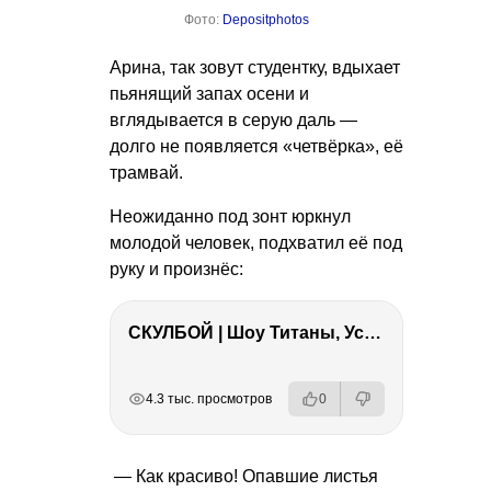
Фото:
Depositphotos
Арина, так зовут студентку, вдыхает
пьянящий запах осени и
вглядывается в серую даль —
долго не появляется «четвёрка», её
трамвай.
Неожиданно под зонт юркнул
молодой человек, подхватил её под
руку и произнёс:
СКУЛБОЙ | Шоу Титаны, Усейн Болт, Ларрат, Зашквар!
РЕКЛАМА
РЕКЛАМА
РЕКЛАМА
РЕКЛАМА
РЕКЛАМА
4.3 тыс. просмотров
0
— Как красиво! Опавшие листья