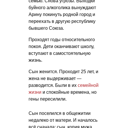
семью. Снова угрозы. Выходки
буйного алкоголика вынуждают
Арину покинуть родной город и
переехать в другую республику
бывшего Союза.
Проходят годы относительного
покоя. Дети оканчивают школу,
вступают в самостоятельную
жизнь.
Сын женится. Проходит 25 лет, и
жена не выдерживает —
разводится. Были в их
семейной
жизни
и спокойные времена, но
гены пересилили.
Сын поселился в общежитии
недалеко от матери. И началось
всё сначала: сын, копия мужа,