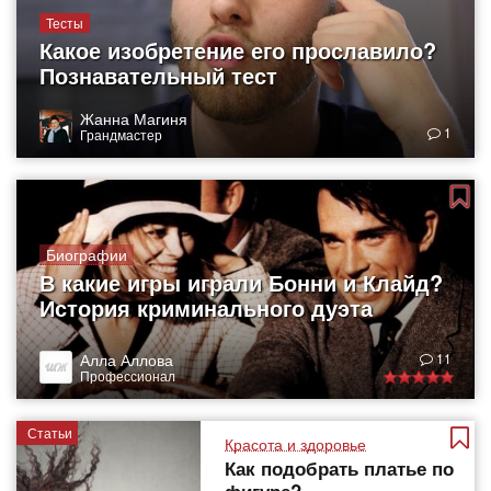
Тесты
Какое изобретение его прославило?
Познавательный тест
Жанна Магиня
1
Грандмастер
Биографии
В какие игры играли Бонни и Клайд?
История криминального дуэта
Алла Аллова
11
Профессионал
Статьи
Красота и здоровье
Как подобрать платье по