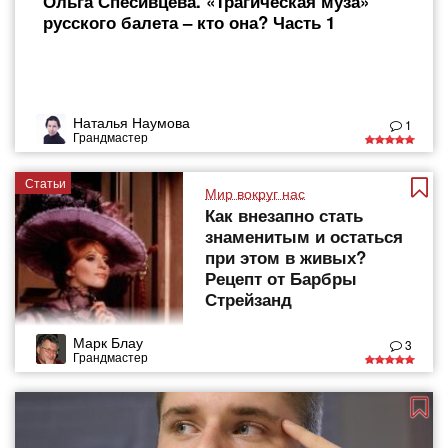
Ольга Спесивцева. «Трагическая муза»
русского балета – кто она? Часть 1
Наталья Наумова
1
Грандмастер
Статьи
Мир вокруг нас
Как внезапно стать
знаменитым и остаться
при этом в живых?
Рецепт от Барбры
Стрейзанд
Марк Блау
3
Грандмастер