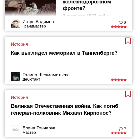
железнодорожном
фронте?
3 августа 1943 года
началась операция
Игорь Вадимов
6
"Рельсовая война"
Грандмастер
История
Как выглядел мемориал в Танненберге?
Галина Шехмаметьева
Дебютант
История
Великая Отечественная война. Как погиб
генерал-полковник Михаил Кирпонос?
Елена Гончарук
2
Мастер