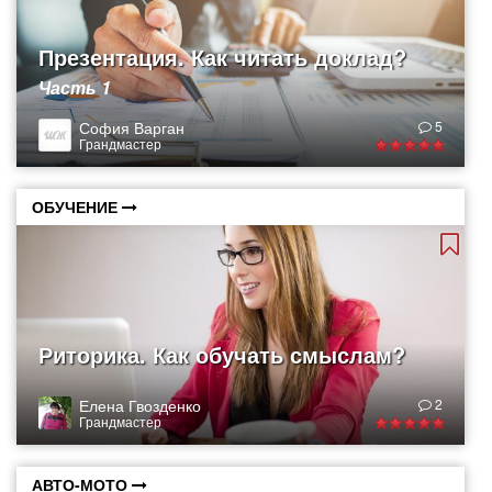
Презентация. Как читать доклад?
Часть 1
София Варган
5
Грандмастер
ОБУЧЕНИЕ
Риторика. Как обучать смыслам?
Елена Гвозденко
2
Грандмастер
АВТО-МОТО