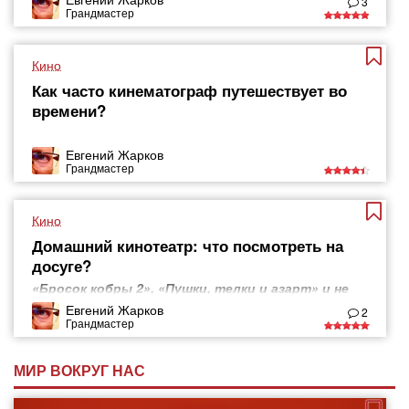
3
Грандмастер
Кино
Как часто кинематограф путешествует во
времени?
Евгений Жарков
Грандмастер
Кино
Домашний кинотеатр: что посмотреть на
досуге?
«Бросок кобры 2», «Пушки, телки и азарт» и не
только
Евгений Жарков
2
Грандмастер
МИР ВОКРУГ НАС