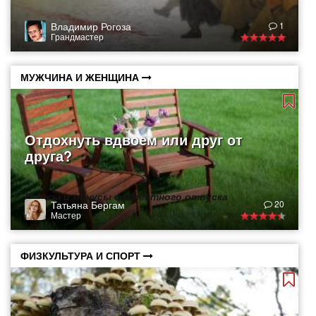
Владимир Рогоза
1
Грандмастер
МУЖЧИНА И ЖЕНЩИНА
Отдохнуть вдвоем или друг от
друга?
Плюсы и минусы совместного отпуска
Татьяна Бергам
20
Мастер
ФИЗКУЛЬТУРА И СПОРТ