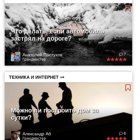
Что делать, если автомобиль
застрял на дороге?
Анатолий Пастухов
7
Грандмастер
ТЕХНИКА И ИНТЕРНЕТ
Можно ли построить дом за
сутки?
Александр Аб
6
Грандмастер