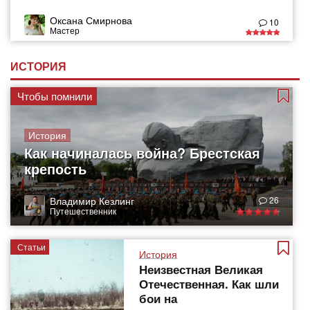
Оксана Смирнова
10
Мастер
ИСТОРИЯ
Чтобы помнили
История
Как начиналась война? Брестская
крепость
Владимир Кезлинг
26
Путешественник
Статьи
История
Неизвестная Великая
Отечественная. Как шли
бои на