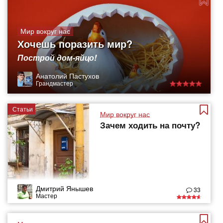
Мир вокруг нас
Хочешь поразить мир?
Построй дом-яйцо!
Анатолий Пастухов
Грандмастер
Статьи
Мир вокруг нас
Зачем ходить на почту?
Дмитрий Янышев
33
Мастер