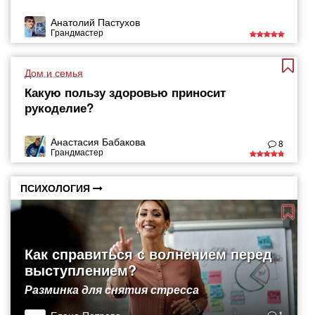
Анатолий Пастухов
Грандмастер
Дом и семья
Какую пользу здоровью приносит
рукоделие?
Анастасия Бабакова
8
Грандмастер
ПСИХОЛОГИЯ
Как справиться с волнением перед
выступлением?
Разминка для снятия стресса
1