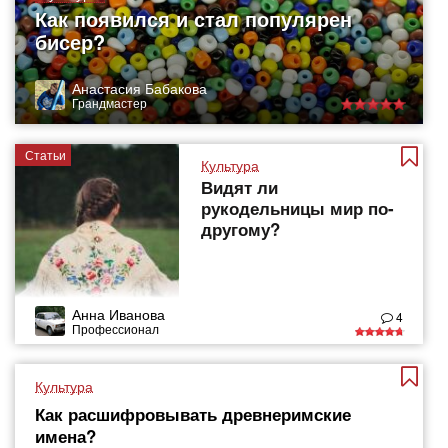
Как появился и стал популярен
бисер?
Анастасия Бабакова
Грандмастер
Статьи
Культура
Видят ли
рукодельницы мир по-
другому?
Анна Иванова
4
Профессионал
Культура
Как расшифровывать древнеримские
имена?