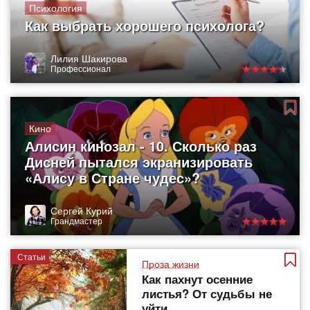
Психология
Как выбрать хорошего психолога?
Лилия Шакирова
Профессионал
Кино
Алисин кинозал - 10. Сколько раз
Дисней пытался экранизировать
«Алису в Стране чудес»?
Сергей Курий
Грандмастер
Статьи
Проза жизни
Как пахнут осенние
листья? От судьбы не
уйти