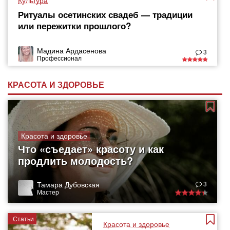
Культура
Ритуалы осетинских свадеб — традиции
или пережитки прошлого?
Мадина Ардасенова
3
Профессионал
КРАСОТА И ЗДОРОВЬЕ
Красота и здоровье
Что «съедает» красоту и как
продлить молодость?
Тамара Дубовская
3
Мастер
Статьи
Красота и здоровье