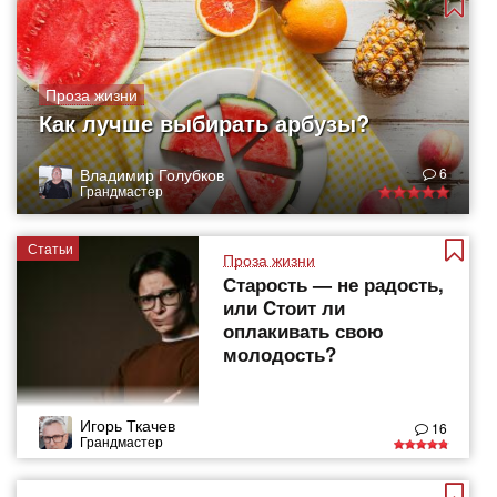
Проза жизни
Как лучше выбирать арбузы?
Владимир Голубков
6
Грандмастер
Статьи
Проза жизни
Старость — не радость,
или Cтоит ли
оплакивать свою
молодость?
Игорь Ткачев
16
Грандмастер