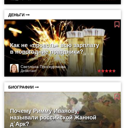
ДЕНЬГИ
Как не «проесть» всю зарплату
в новогодние праздники?
Светлана Проскурякова
Дебютант
БИОГРАФИИ
Почему Римму Иванову
называли российской Жанной
д’Арк?