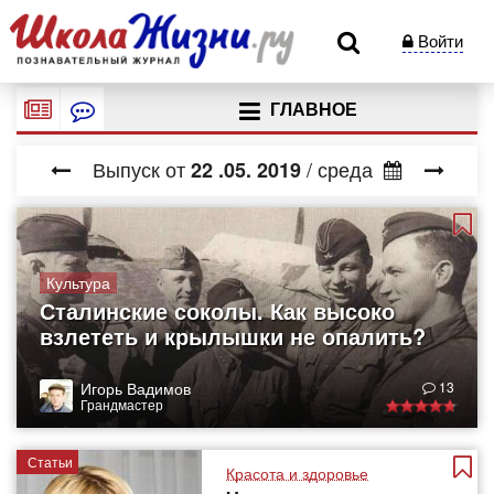
Войти
ГЛАВНОЕ
Выпуск от
/ среда
22
.05.
2019
Культура
Сталинские соколы. Как высоко
взлететь и крылышки не опалить?
Игорь Вадимов
13
Грандмастер
Статьи
Красота и здоровье