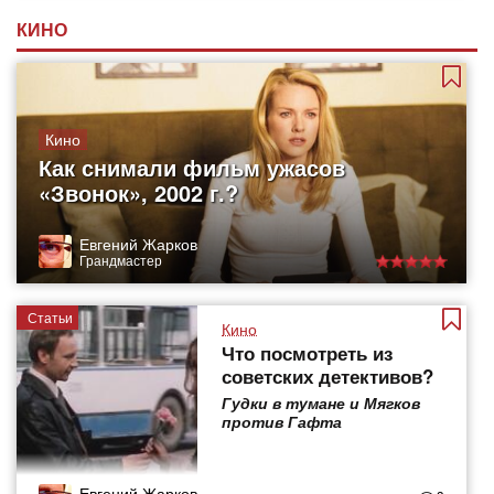
КИНО
Кино
Как снимали фильм ужасов
«Звонок», 2002 г.?
Евгений Жарков
Грандмастер
Статьи
Кино
Что посмотреть из
советских детективов?
Гудки в тумане и Мягков
против Гафта
Евгений Жарков