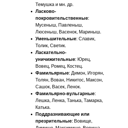
Темушка и мн. др.
Ласково-
покровительственные
:
Мусеныш, Павленыш,
Люсеныш, Васенок, Мариныш.
Уменьшительные
: Славик,
Толик, Светик.
Ласкательно-
уничижительные
: Юрец,
Вовец, Ромец, Костец.
Фамильярные
: Димон, Игорян,
Толян, Вован, Никитос, Максон,
Сашок, Васек, Ленок.
Фамильярно-вульгарные
:
Лешка, Ленка, Танька, Тамарка,
Катька.
Поддразнивающие или
презрительные
: Вовище,
Димище, Максимище, Верища.