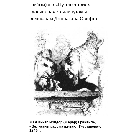
грибом) и в «Путешествиях
Гулливера» к лилипутам и
великанам Джонатана Свифта.
Жан Иньяс Изидор (Жерар) Гранвиль,
«Великаны рассматривают Гулливера»,
1840 г.