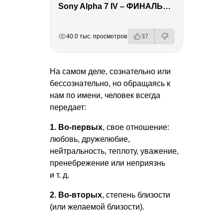
Sony Alpha 7 IV – ФИНАЛЬНЫЙ ОБЗОР
РЕКЛАМА
РЕКЛАМА
РЕКЛАМА
40.0 тыс. просмотров
37
На самом деле, сознательно или
бессознательно, но обращаясь к
нам по имени, человек всегда
передает:
1. Во-первых
, свое отношение:
любовь, дружелюбие,
нейтральность, теплоту, уважение,
пренебрежение или неприязнь
и т. д.
2. Во-вторых
, степень близости
(или желаемой близости).