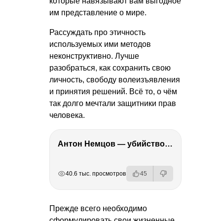
которые навязывают вам выгодное
им представление о мире.
Рассуждать про этичность
используемых ими методов
неконструктивно. Лучше
разобраться, как сохранить свою
личность, свободу волеизъявления
и принятия решений. Всё то, о чём
так долго мечтали защитники прав
человека.
Антон Немцов — убийство Бориса Немцова, переезд в Дубай, семья и политика
РЕКЛАМА
РЕКЛАМА
РЕКЛАМА
РЕКЛАМА
40.6 тыс. просмотров
45
Прежде всего необходимо
сформулировать свои жизненные