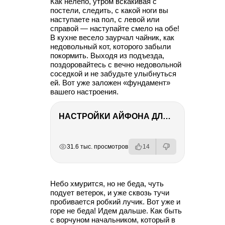
Как нелепо, утром вскакивая с
постели, следить, с какой ноги вы
наступаете на пол, с левой или
справой — наступайте смело на обе!
В кухне весело заурчал чайник, как
недовольный кот, которого забыли
покормить. Выходя из подъезда,
поздоровайтесь с вечно недовольной
соседкой и не забудьте улыбнуться
ей. Вот уже заложен «фундамент»
вашего настроения.
НАСТРОЙКИ АЙФОНА ДЛЯ ФОТО И ВИДЕО
РЕКЛАМА
РЕКЛАМА
РЕКЛАМА
31.6 тыс. просмотров
14
Небо хмурится, но не беда, чуть
подует ветерок, и уже сквозь тучи
пробивается робкий лучик. Вот уже и
горе не беда! Идем дальше. Как быть
с ворчуном начальником, который в