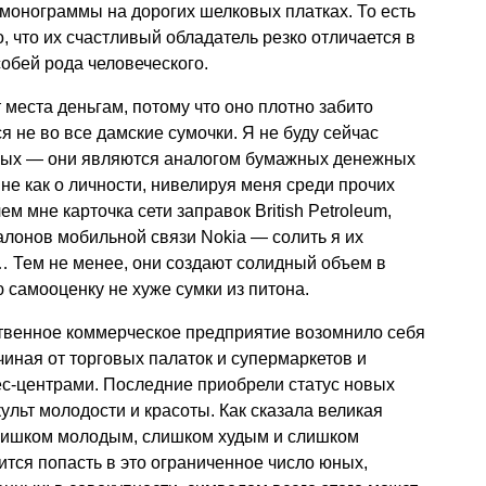
монограммы на дорогих шелковых платках. То есть
, что их счастливый обладатель резко отличается в
собей рода человеческого.
 места деньгам, потому что оно плотно забито
 не во все дамские сумочки. Я не буду сейчас
жных — они являются аналогом бумажных денежных
мне как о личности, нивелируя меня среди прочих
ем мне карточка сети заправок British Petroleum,
салонов мобильной связи Nokia — солить я их
… Тем не менее, они создают солидный объем в
самооценку не хуже сумки из питона.
твенное коммерческое предприятие возомнило себя
чиная от торговых палаток и супермаркетов и
ес-центрами. Последние приобрели статус новых
ульт молодости и красоты. Как сказала великая
слишком молодым, слишком худым и слишком
тся попасть в это ограниченное число юных,