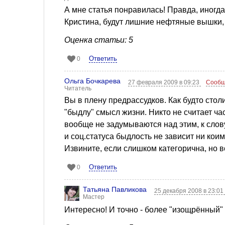
А мне статья понравилась! Правда, иногда
Кристина, будут лишние нефтяные вышки, 
Оценка статьи: 5
Ответить
0
Ольга Бочкарева
27 февраля 2009 в 09:23
Сообщ
Читатель
Вы в плену предрассудков. Как будто сто
"быдлу" смысл жизни. Никто не считает ча
вообще не задумываются над этим, к слов
и соц.статуса быдлость не зависит ни кои
Извините, если слишком категорична, но во
Ответить
0
Татьяна Павликова
25 декабря 2008 в 23:0
Мастер
Интересно! И точно - более "изощрённый" 