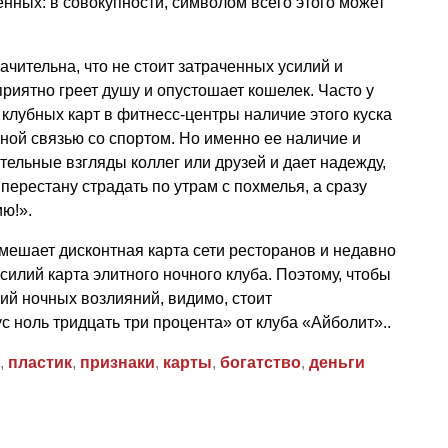
нных: в совокупности, символом всего этого может
начительна, что не стоит затраченных усилий и
приятно греет душу и опустошает кошелек. Часто у
клубных карт в фитнесс-центры наличие этого куска
нной связью со спортом. Но именно ее наличие и
ельные взгляды коллег или друзей и дает надежду,
перестану страдать по утрам с похмелья, а сразу
ию!».
мешает дисконтная карта сети ресторанов и недавно
илий карта элитного ночного клуба. Поэтому, чтобы
ий ночных возлияний, видимо, стоит
с ноль тридцать три процента» от клуба «Айболит»..
,
пластик
,
признаки
,
карты
,
богатство
,
деньги