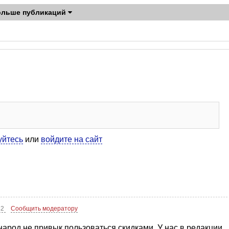
ольше публикаций
уйтесь
или
войдите на сайт
42
Сообщить модератору
народ не привык пользоваться скидками. У нас в редакции