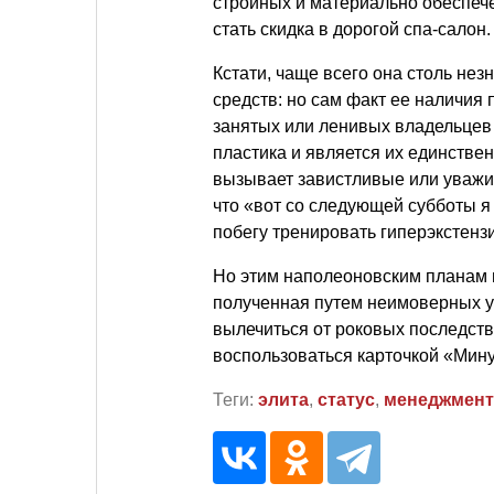
стройных и материально обеспече
стать скидка в дорогой спа-салон.
Кстати, чаще всего она столь нез
средств: но сам факт ее наличия 
занятых или ленивых владельцев 
пластика и является их единстве
вызывает завистливые или уважит
что «вот со следующей субботы я 
побегу тренировать гиперэкстенз
Но этим наполеоновским планам 
полученная путем неимоверных ус
вылечиться от роковых последств
воспользоваться карточкой «Мину
Теги:
элита
,
статус
,
менеджмент