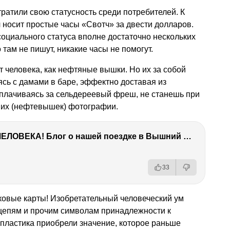
утратили свою статусность среди потребителей. К
носит простые часы «Свотч» за двести долларов.
социального статуса вполне достаточно нескольких
о там не пишут, никакие часы не помогут.
т человека, как нефтяные вышки. Но их за собой
ясь с дамами в баре, эффектно доставая из
плачиваясь за сельдереевый фреш, не станешь при
 их (нефтевышек) фотографии.
ТЫ УДИВИШЬСЯ СИЛЕ ЭТО ЧЕЛОВЕКА! Блог о нашей поездке в Вышний Волочек
33
ковые карты! Изобретательный человеческий ум
цепям и прочим символам принадлежности к
 пластика приобрели значение, которое раньше