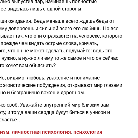
олько выпустив пар, начинаешь полностью
нее виделась лишь с одной стороны.
аши ожидания. Ведь меньше всего ждешь беды от
 ему доверяешь и сильней всего его любишь. Но все
вает так, что они отражаются на человеке, которого
 прежде чем кидать острые слова, кричать,
го, что он не может сделать, подумайте: ведь это
 нужно, а нужно ли ему то же самое и что он сейчас
что хочет вам объяснить?
Но, видимо, любовь, уважение и понимание
с эгоистические побуждения, открывают мир глазами
но и безгранично важен и дорог нам.
ько своё. Уважайте внутренний мир близких вам
ту, и тогда ваши сердца будут биться в унисон и
 счастье…
оизм
,
личностная психология
,
психология