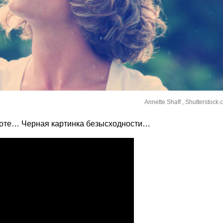
Annette Shaff , Shutterstock
мноте… Черная картинка безысходности…