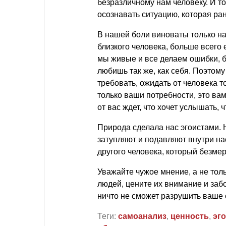
безразличному нам человеку. И т
осознавать ситуацию, которая ра
В нашей боли виноваты только н
близкого человека, больше всего
мы живые и все делаем ошибки, бы
любишь так же, как себя. Поэтому
требовать, ожидать от человека то
только ваши потребности, это вам
от вас ждет, что хочет услышать, 
Природа сделала нас эгоистами. 
затупляют и подавляют внутри на
другого человека, который безмер
Уважайте чужое мнение, а не тол
людей, цените их внимание и забо
ничто не сможет разрушить ваше
Теги:
самоанализ
,
ценность
,
эг