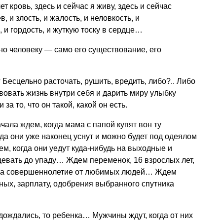
т кровь, здесь и сейчас я живу, здесь и сейчас
 и злость, и жалость, и неловкость, и
, и гордость, и жуткую тоску в сердце…
но человеку — само его существование, его
 Бесцельно расточать, рушить, вредить, либо?.. Либо
вовать жизнь внутри себя и дарить миру улыбку
 и за то, что он такой, какой он есть.
ала ждем, когда мама с папой купят вон ту
гда они уже наконец уснут и можно будет под одеялом
м, когда они уедут куда-нибудь на выходные и
нцевать до упаду… Ждем переменок, 16 взрослых лет,
 на совершеннолетие от любимых людей… Ждем
дных, зарплату, одобрения выбранного спутника
дождались, то ребенка… Мужчины ждут, когда от них