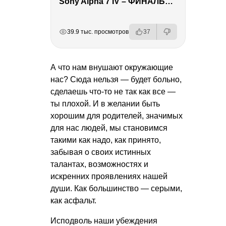
Sony Alpha 7 IV – ФИНАЛЬНЫЙ ОБЗОР
РЕКЛАМА
РЕКЛАМА
РЕКЛАМА
РЕКЛАМА
39.9 тыс. просмотров
37
А что нам внушают окружающие
нас? Сюда нельзя — будет больно,
сделаешь что-то не так как все —
ты плохой. И в желании быть
хорошим для родителей, значимых
для нас людей, мы становимся
такими как надо, как принято,
забывая о своих истинных
талантах, возможностях и
искренних проявлениях нашей
души. Как большинство — серыми,
как асфальт.
Исподволь наши убеждения