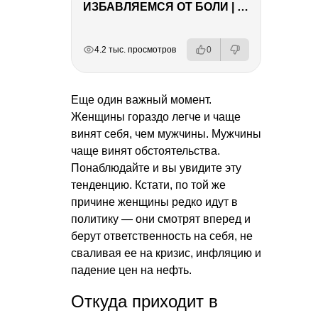
ИЗБАВЛЯЕМСЯ ОТ БОЛИ | Важность режима и питания
РЕКЛАМА
РЕКЛАМА
РЕКЛАМА
РЕКЛАМА
4.2 тыс. просмотров
0
Еще один важный момент.
Женщины гораздо легче и чаще
винят себя, чем мужчины. Мужчины
чаще винят обстоятельства.
Понаблюдайте и вы увидите эту
тенденцию. Кстати, по той же
причине женщины редко идут в
политику — они смотрят вперед и
берут ответственность на себя, не
сваливая ее на кризис, инфляцию и
падение цен на нефть.
Откуда приходит в