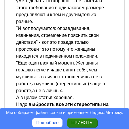
уметь делать это хорошо." - не заметила
этого,требования в одинаковом размере
предъявляют и к тем и другим,только
разные.
"И вот получается: оправдывания,
извинения, стремление пояснить свои
действия" - вот это правда,только
происходит это потому что женщины
находятся в подчиненном положении.
"Еще один важный момент. Женщины
гораздо легче и чаще винят себя, чем
мужчины" - в личных отношениях,а не в
работе,а мужчины(стереотипные) чаще в
работе,а не в личных.
А в целом статья хорошая.
Надо
выбросить все эти стереотипы на
помойку
и жить как люди.
Мы собираем файлы cookie и применяем
Яндекс.Метрику
.
Оценка статьи: 5
Подробнее
ПРИНЯТЬ