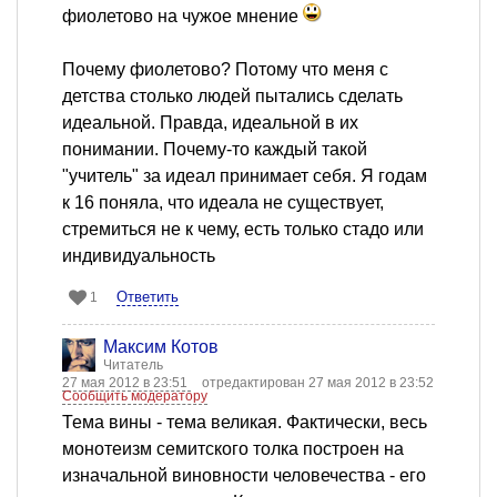
фиолетово на чужое мнение
Почему фиолетово? Потому что меня с
детства столько людей пытались сделать
идеальной. Правда, идеальной в их
понимании. Почему-то каждый такой
"учитель" за идеал принимает себя. Я годам
к 16 поняла, что идеала не существует,
стремиться не к чему, есть только стадо или
индивидуальность
Ответить
1
Максим Котов
Читатель
27 мая 2012 в 23:51
отредактирован 27 мая 2012 в 23:52
Сообщить модератору
Тема вины - тема великая. Фактически, весь
монотеизм семитского толка построен на
изначальной виновности человечества - его