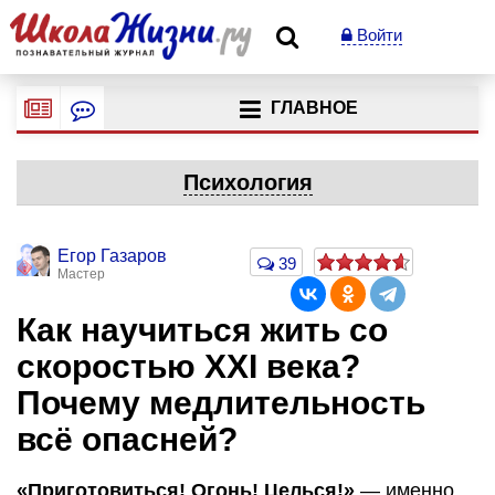
Войти
ГЛАВНОЕ
Психология
Егор Газаров
39
Мастер
Как научиться жить со
скоростью XXI века?
Почему медлительность
всё опасней?
«Приготовиться! Огонь! Целься!»
— именно