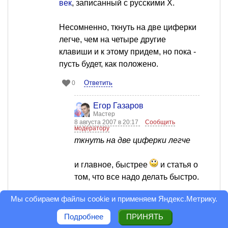
век
, записанный с русскими Х.
Несомненно, ткнуть на две циферки
легче, чем на четыре другие
клавиши и к этому придем, но пока -
пусть будет, как положено.
Ответить
0
Егор Газаров
Мастер
8 августа 2007 в 20:17
Сообщить
модератору
ткнуть на две циферки легче
и главное, быстрее
и статья о
том, что все надо делать быстро.
Оценка статьи: 5
Мы собираем файлы cookie и применяем
Яндекс.Метрику
.
Ответить
0
Подробнее
ПРИНЯТЬ