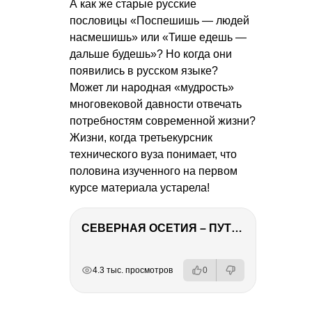
А как же старые русские
пословицы «Поспешишь — людей
насмешишь» или «Тише едешь —
дальше будешь»? Но когда они
появились в русском языке?
Может ли народная «мудрость»
многовековой давности отвечать
потребностям современной жизни?
Жизни, когда третьекурсник
технического вуза понимает, что
половина изученного на первом
курсе материала устарела!
СЕВЕРНАЯ ОСЕТИЯ – ПУТЕШЕСТВИЕ НА КАВКАЗ часть 4
РЕКЛАМА
РЕКЛАМА
РЕКЛАМА
РЕКЛАМА
4.3 тыс. просмотров
0