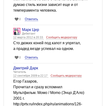
думаю стиль жизни зависит еще и от
темперамента человека.
Ответить
0
Марк Цер
Дебютант
12 марта 2012 в 20:33
Сообщить модератору
Сто дюжих коней под капот я упрятал,
а прадед везде успевал на одном.
Ответить
0
Дмитрий Дарк
Читатель
12 сентября 2009 в 22:17
Сообщить модератору
Егор Газаров,
Прочитал и сразу вспомнил
Мультфильм. Момо / Momo (Энцо Д'Ало)
2001 г.
http://prtv.ru/index.php/ru/animations/126-