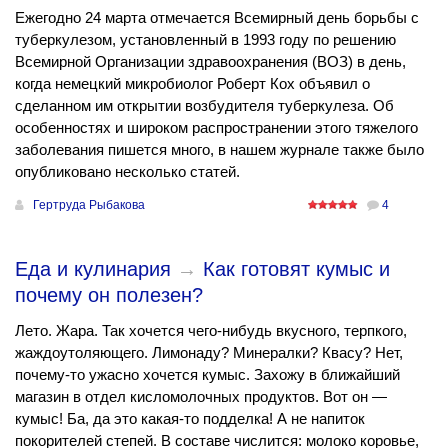
Ежегодно 24 марта отмечается Всемирный день борьбы с
туберкулезом, установленный в 1993 году по решению
Всемирной Организации здравоохранения (ВОЗ) в день,
когда немецкий микробиолог Роберт Кох объявил о
сделанном им открытии возбудителя туберкулеза. Об
особенностях и широком распространении этого тяжелого
заболевания пишется много, в нашем журнале также было
опубликовано несколько статей.
Гертруда Рыбакова
4
Еда и кулинария
→
Как готовят кумыс и
почему он полезен?
Лето. Жара. Так хочется чего-нибудь вкусного, терпкого,
жаждоутоляющего. Лимонаду? Минералки? Квасу? Нет,
почему-то ужасно хочется кумыс. Захожу в ближайший
магазин в отдел кисломолочных продуктов. Вот он —
кумыс! Ба, да это какая-то подделка! А не напиток
покорителей степей. В составе числится: молоко коровье,