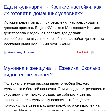
Еда и кулинария
→
Крепкие настойки: как
их готовят в домашних условиях?
История рецептов для приготовления настоек уходит в
далекие времена. Еще в XVI веке в Московском Кремле
действовала «Водочная палата», где делали
разнообразные вкусные и лечебные настойки, до которых
москвичи были большими охотниками.
Александр Платов
6
Мужчина и женщина
→
Ежевика. Сколько
видов её же бывает?
Польская легенда рассказывает о любви бедного
музыканта и богатой панночки. Они изредка встречались в
укромном углу панского сада, где собирали цветы,
панночка плела музыканту веночек, чтоб ещё раз
прикоснулись цветы к кудрям парубка, а он играл ей на
скрипке. Не суждено было им стать супругами — всё и все