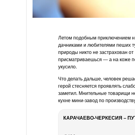
Летом подобным приключением ник
дачниками и любителями пеших ту
природы никто не застрахован от
присматриваешься — а на коже п
укусило.
Что делать дальше, человек решае
герой стесняется проявлять слабос
заметил. Мнительные товарищи не
кухне мини-завод по производст
КАРАЧАЕВО-ЧЕРКЕСИЯ – ПУ
РЕКЛАМА
РЕКЛАМА
РЕКЛАМА