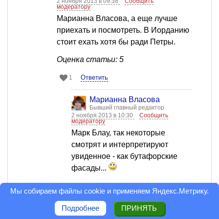
2 ноября 2013 в 09:38
Сообщить
модератору
Марианна Власова, а еще лучше
приехать и посмотреть. В Иорданию
стоит ехать хотя бы ради Петры.
Оценка статьи: 5
Ответить
1
Марианна Власова
Бывший главный редактор
2 ноября 2013 в 10:30
Сообщить
модератору
Марк Блау, так некоторые
смотрят и интерпретируют
увиденное - как бутафорские
фасады...
Ответить
0
Мы собираем файлы cookie и применяем
Яндекс.Метрику
.
Глеб Сердешн
Подробнее
ПРИНЯТЬ
Профессионал