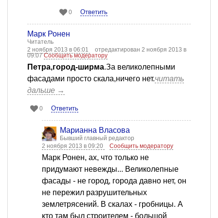
Ответить
0
Марк Ронен
Читатель
2 ноября 2013 в 06:01
отредактирован 2 ноября 2013 в
09:07
Сообщить модератору
Петра,город-ширма
.За великолепными
фасадами просто скала,ничего нет.
читать
дальше →
Ответить
0
Марианна Власова
Бывший главный редактор
2 ноября 2013 в 09:20
Сообщить модератору
Марк Ронен, ах, что только не
придумают невежды... Великолепные
фасады - не город, города давно нет, он
не пережил разрушительных
землетрясений. В скалах - гробницы. А
кто там был строителем - большой