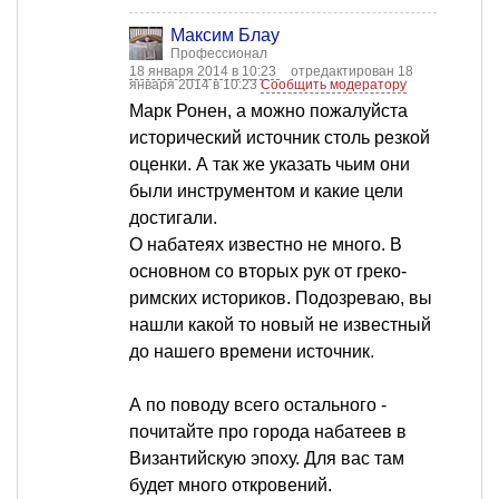
Максим Блау
Профессионал
18 января 2014 в 10:23
отредактирован 18
января 2014 в 10:23
Сообщить модератору
Марк Ронен, а можно пожалуйста
исторический источник столь резкой
оценки. А так же указать чьим они
были инструментом и какие цели
достигали.
О набатеях известно не много. В
основном со вторых рук от греко-
римских историков. Подозреваю, вы
нашли какой то новый не известный
до нашего времени источник.
А по поводу всего остального -
почитайте про города набатеев в
Византийскую эпоху. Для вас там
будет много откровений.