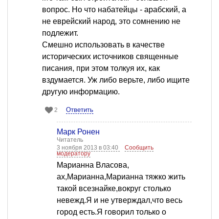
вопрос. Но что набатейцы - арабский, а
не еврейский народ, это сомнению не
подлежит.
Смешно использовать в качестве
исторических источников священные
писания, при этом толкуя их, как
вздумается. Уж либо верьте, либо ищите
другую информацию.
Ответить
2
Марк Ронен
Читатель
3 ноября 2013 в 03:40
Сообщить
модератору
Марианна Власова,
ах,Марианна,Марианна тяжко жить
такой всезнайке,вокруг столько
невежд.Я и не утверждал,что весь
город есть.Я говорил только о