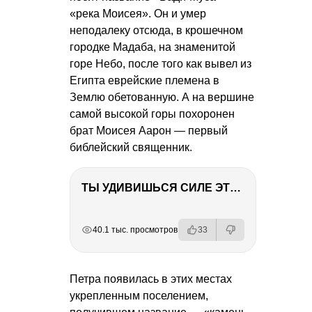
«река Моисея». Он и умер
неподалеку отсюда, в крошечном
городке Мадаба, на знаменитой
горе Небо, после того как вывел из
Египта еврейские племена в
Землю обетованную. А на вершине
самой высокой горы похоронен
брат Моисея Аарон — первый
библейский священник.
ТЫ УДИВИШЬСЯ СИЛЕ ЭТО ЧЕЛОВЕКА! Блог о нашей поездке в Вышний Волочек
РЕКЛАМА
РЕКЛАМА
РЕКЛАМА
40.1 тыс. просмотров
33
Петра появилась в этих местах
укрепленным поселением,