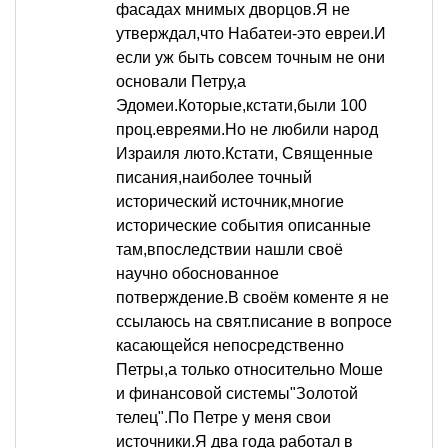
фасадах мнимых дворцов.Я не
утверждал,что Набатеи-это евреи.И
если уж быть совсем точным не они
основали Петру,а
Эдомеи.Которые,кстати,были 100
проц.евреями.Но не любили народ
Израиля люто.Кстати, Священные
писания,наиболее точный
исторический источник,многие
исторические события описанные
там,впоследствии нашли своё
научно обоснованное
потверждение.В своём коменте я не
ссылаюсь на свят.писание в вопросе
касающейся непосредственно
Петры,а только относительно Моше
и финансовой системы"Золотой
телец".По Петре у меня свои
источники.Я два года работал в