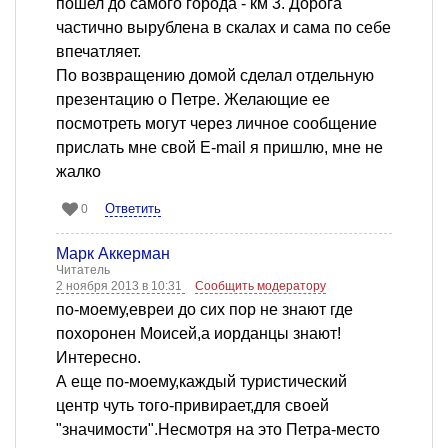
пошел до самого города - км 3. Дорога
частично вырублена в скалах и сама по себе
впечатляет.
По возвращению домой сделал отдельную
презентацию о Петре. Желающие ее
посмотреть могут через личное сообщение
прислать мне свой E-mail я пришлю, мне не
жалко
Ответить
0
Марк Аккерман
Читатель
2 ноября 2013 в 10:31
Сообщить модератору
по-моему,евреи до сих пор не знают где
похоронен Моисей,а иорданцы знают!
Интересно.
А еще по-моему,каждый туристический
центр чуть того-привирает,для своей
"значимости".Несмотря на это Петра-место