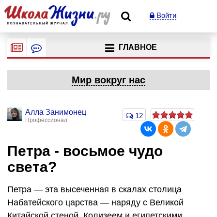
Войти
ГЛАВНОЕ
Мир вокруг нас
Алла Занимонец
12
Профессионал
Петра - восьмое чудо
света?
Петра — эта высеченная в скалах столица
Набатейского царства — наряду с Великой
Китайской стеной, Колизеем и египетскими