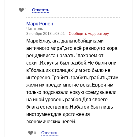
Ответить
1
Марк Ронен
Читатель
3 ноября 2013 в 03:51
Сообщить модератору
Марк Блау, ага"дальнобойщиками
античного мира",это всё равно,что вора
рецидивиста назвать "пахарем от
сохи".Их культ был разбой.Не были они
в"больших столицах",им это было не
интересно.Грабить,грабить,грабить,этим
жили их предки многие века.Евреи им
только подсказали новую схему,вывели
на иной уровень разбоя.Для своего
блага естественно.Набатеи был лишь
инструмент,для достижения
экономических целей.
Ответить
0