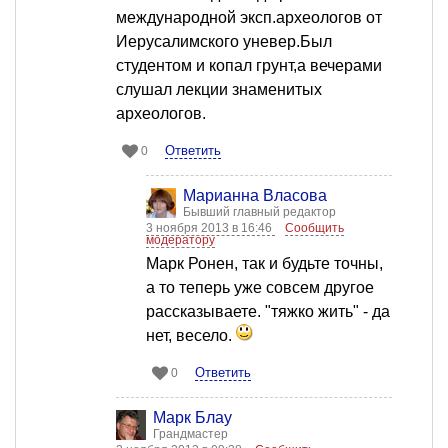
международной эксп.археологов от
Иерусалимского уневер.Был
студентом и копал грунт,а вечерами
слушал лекции знаменитых
археологов.
Ответить
0
Марианна Власова
Бывший главный редактор
3 ноября 2013 в 16:46
Сообщить
модератору
Марк Ронен, так и будьте точны,
а то теперь уже совсем другое
рассказываете. "тяжко жить" - да
нет, весело.
Ответить
0
Марк Блау
Грандмастер