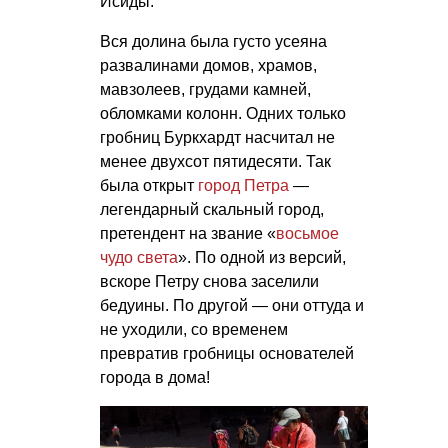
Исиды.
Вся долина была густо усеяна
развалинами домов, храмов,
мавзолеев, грудами камней,
обломками колонн. Одних только
гробниц Буркхардт насчитал не
менее двухсот пятидесяти. Так
была открыт
город Петра
—
легендарный скальный город,
претендент на звание «
восьмое
чудо света
». По одной из версий,
вскоре Петру снова заселили
бедуины. По другой — они оттуда и
не уходили, со временем
превратив гробницы основателей
города в дома!