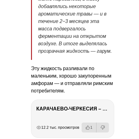
добавлялись некоторые
ароматические травы — и в
течение 2−3 месяцев эта
масса подвергалось
ферментации на открытом
воздухе. В итоге выделялась
прозрачная жидкость — гарум.
Эту жидкость разливали по
маленьким, хорошо закупоренным
амфорам — и отправляли римским
потребителям.
КАРАЧАЕВО-ЧЕРКЕСИЯ – ПУТЕШЕСТВИЕ НА КАВКАЗ часть 2
РЕКЛАМА
РЕКЛАМА
РЕКЛАМА
РЕКЛАМА
РЕКЛАМА
12.2 тыс. просмотров
1