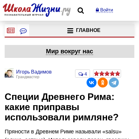
Войти
ГЛАВНОЕ
Мир вокруг нас
Игорь Вадимов
4
Грандмастер
Специи Древнего Рима:
какие приправы
использовали римляне?
Пряности в Древнем Риме называли «salsu»