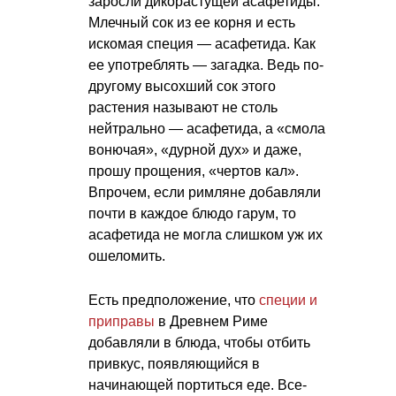
заросли дикорастущей асафетиды.
Млечный сок из ее корня и есть
искомая специя — асафетида. Как
ее употреблять — загадка. Ведь по-
другому высохший сок этого
растения называют не столь
нейтрально — асафетида, а «смола
вонючая», «дурной дух» и даже,
прошу прощения, «чертов кал».
Впрочем, если римляне добавляли
почти в каждое блюдо гарум, то
асафетида не могла слишком уж их
ошеломить.
Есть предположение, что
специи и
приправы
в Древнем Риме
добавляли в блюда, чтобы отбить
привкус, появляющийся в
начинающей портиться еде. Все-