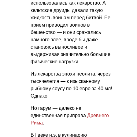
использовалась как лекарство. А
кельтские друиды давали такую
жидкость воинам перед битвой. Ее
прием приводил воинов в
бешенство — и они сражались
намного злее, вроде бы даже
становясь выносливее и
выдерживая значительно большие
физические нагрузки.
Из лекарства эпохи неолита, через
тысячелетия — к изысканному
рыбному соусу по 10 евро за 40 мл!
Однако!
Но гарум — далеко не
единственная приправа
Древнего
Рима
.
В I веке н.э. в кулинарию