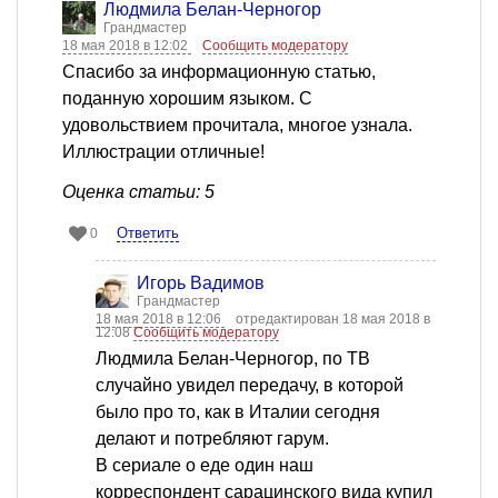
Людмила Белан-Черногор
Грандмастер
18 мая 2018 в 12:02
Сообщить модератору
Спасибо за информационную статью,
поданную хорошим языком. С
удовольствием прочитала, многое узнала.
Иллюстрации отличные!
Оценка статьи: 5
Ответить
0
Игорь Вадимов
Грандмастер
18 мая 2018 в 12:06
отредактирован 18 мая 2018 в
12:08
Сообщить модератору
Людмила Белан-Черногор, по ТВ
случайно увидел передачу, в которой
было про то, как в Италии сегодня
делают и потребляют гарум.
В сериале о еде один наш
корреспондент сарацинского вида купил