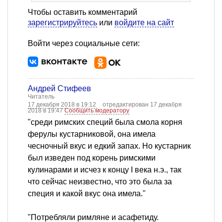
Чтобы оставить комментарий
зарегистрируйтесь
или
войдите на сайт
Войти через социальные сети:
Андрей Стифеев
Читатель
17 декабря 2018 в 19:12
отредактирован 17 декабря
2018 в 19:47
Сообщить модератору
"среди римских специй была смола корня
ферулы кустарниковой, она имела
чесночный вкус и едкий запах. Но кустарник
был изведен под корень римскими
кулинарами и исчез к концу I века н.э., так
что сейчас неизвестно, что это была за
специя и какой вкус она имела."
"Потребляли римляне и асафетиду.