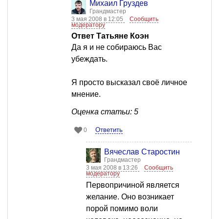
Михаил Груздев
Грандмастер
3 мая 2008 в 12:05
Сообщить
модератору
Ответ Татьяне Коэн
Да я и не собираюсь Вас
убеждать.
Я просто высказал своё личное
мнение.
Оценка статьи: 5
Ответить
0
Вячеслав Старостин
Грандмастер
3 мая 2008 в 13:26
Сообщить
модератору
Первопричиной является
желание. Оно возникает
порой помимо воли