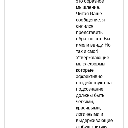
это образное
мышление.
Читая Ваше
сообщение, я
силился
представить
образно, что Вы
имели ввиду. Но
так и смог!
Утверждающие
мыслеформы,
которые
эффективно
воздействуют на
подсознание
должны быть
четкими,
красивыми,
логичными и
выдерживающие
любую критику.