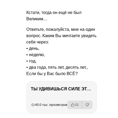
Кстати, тогда он ещё не был
Великим…
Ответьте, пожалуйста, мне на один
вопрос. Каким Вы мечтаете увидеть
себя через:
• день,
• неделю,
• год,
• два года, пять лет, десять лет.,
Если бы у Вас было ВСЁ?
ТЫ УДИВИШЬСЯ СИЛЕ ЭТО ЧЕЛОВЕКА! Блог о нашей поездке в Вышний Волочек
РЕКЛАМА
РЕКЛАМА
РЕКЛАМА
РЕКЛАМА
40.0 тыс. просмотров
33