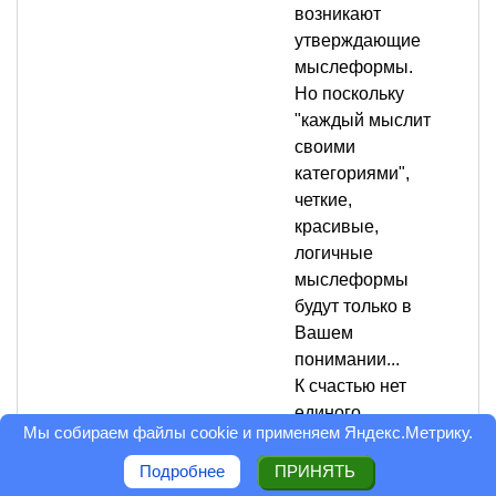
возникают
утверждающие
мыслеформы.
Но поскольку
"каждый мыслит
своими
категориями",
четкие,
красивые,
логичные
мыслеформы
будут только в
Вашем
понимании...
К счастью нет
единого
Мы собираем файлы cookie и применяем
Яндекс.Метрику
.
образца, есть
разные
Подробнее
ПРИНЯТЬ
успешные люди,