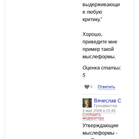
выдерживающи
е любую
критику."
Хорошо,
приведите мне
пример такой
мыслеформы.
Оценка статьи:
5
Ответить
0
Вячеслав Старост
Грандмастер
4 мая 2008 в 15:40
Сообщить
модератору
Утверждающие
мыслеформы -