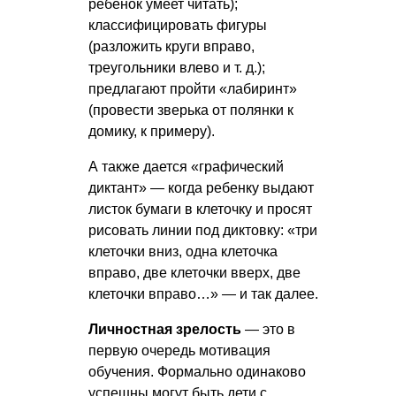
ребенок умеет читать);
классифицировать фигуры
(разложить круги вправо,
треугольники влево
и т. д.
);
предлагают пройти «лабиринт»
(провести зверька от полянки к
домику, к примеру).
А также дается «графический
диктант» — когда ребенку выдают
листок бумаги в клеточку и просят
рисовать линии под диктовку: «три
клеточки вниз, одна клеточка
вправо, две клеточки вверх, две
клеточки вправо…» — и так далее.
Личностная зрелость
— это в
первую очередь мотивация
обучения. Формально одинаково
успешны могут быть дети с