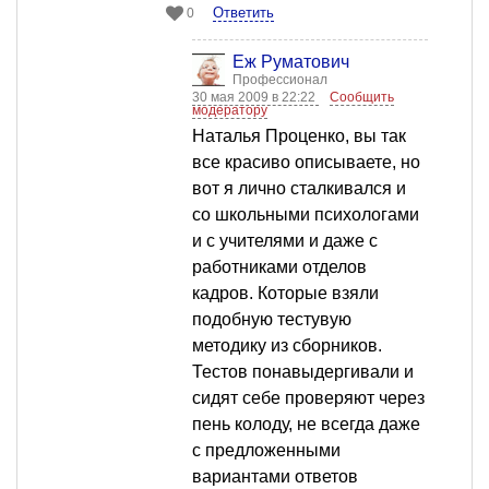
Ответить
0
Еж Руматович
Профессионал
30 мая 2009 в 22:22
Сообщить
модератору
Наталья Проценко, вы так
все красиво описываете, но
вот я лично сталкивался и
со школьными психологами
и с учителями и даже с
работниками отделов
кадров. Которые взяли
подобную тестувую
методику из сборников.
Тестов понавыдергивали и
сидят себе проверяют через
пень колоду, не всегда даже
с предложенными
вариантами ответов