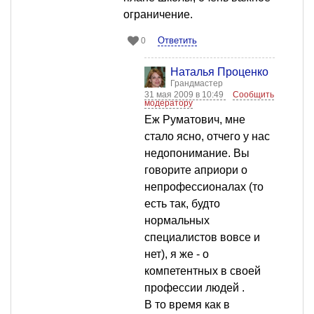
ограничение.
Ответить
0
Наталья Проценко
Грандмастер
31 мая 2009 в 10:49
Сообщить
модератору
Еж Руматович, мне
стало ясно, отчего у нас
недопонимание. Вы
говорите априори о
непрофессионалах (то
есть так, будто
нормальных
специалистов вовсе и
нет), я же - о
компетентных в своей
профессии людей .
В то время как в