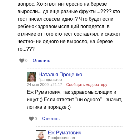
вопрос. Хотя вот интересно на березе
выросли... да еще разные фрукты...???? кто
тест писал совсем идиот? Что будет если
ребенок здравомыслящий попадется, в
отличие от того кто тест составлял, и скажет
честно- ни одного не выросло, на березе
то...???
Ответить
0
Наталья Проценко
Грандмастер
24 мая 2009 в 21:17
Сообщить модератору
Еж Руматович, так здравомыслящих и
ищут ;) Если ответит "ни одного" - значит,
логика в порядке ;)
Ответить
0
Еж Руматович
Профессионал