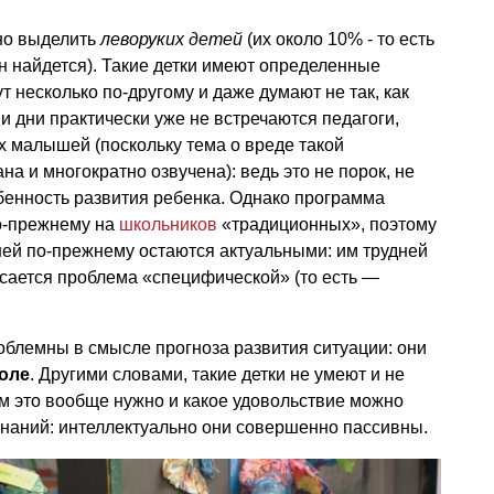
но выделить
леворуких детей
(их около 10% - то есть
н найдется). Такие детки имеют определенные
 несколько по-другому и даже думают не так, как
и дни практически уже не встречаются педагоги,
 малышей (поскольку тема о вреде такой
а и многократно озвучена): ведь это не порок, не
обенность развития ребенка. Однако программа
о-прежнему на
школьников
«традиционных», поэтому
ей по-прежнему остаются актуальными: им трудней
касается проблема «специфической» (то есть —
облемны в смысле прогноза развития ситуации: они
коле
. Другими словами, такие детки не умеют и не
ем это вообще нужно и какое удовольствие можно
знаний: интеллектуально они совершенно пассивны.