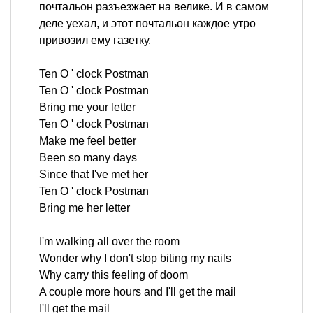
почтальон разъезжает на велике. И в самом
деле уехал, и этот почтальон каждое утро
привозил ему газетку.
Ten O ' clock Postman
Ten O ' clock Postman
Bring me your letter
Ten O ' clock Postman
Make me feel better
Been so many days
Since that I've met her
Ten O ' clock Postman
Bring me her letter
I'm walking all over the room
Wonder why I don't stop biting my nails
Why carry this feeling of doom
A couple more hours and I'll get the mail
I'll get the mail