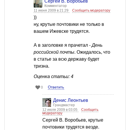
Сергей В. Воробьев
Комментатор
11 июня 2009 в 21:29
Сообщить модератору
))
ну, крутые почтовики не только в
вашем Ижевске трудятся.
А в заголовке я прачетал -
День
российской почты
. Ожидалось, что
в статье за всю державу будет
тризна.
Оценка статьи: 4
Ответить
0
Денис Леонтьев
Грандмастер
12 июля 2009 в 03:05
Сообщить
модератору
Сергей В. Воробьев, крутые
почтовики трудятся везде.