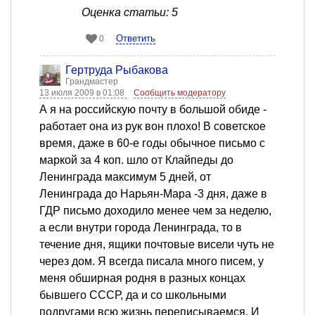
Оценка статьи: 5
Ответить
0
Гертруда Рыбакова
Грандмастер
13 июля 2009 в 01:08
Сообщить модератору
А я на российскую почту в большой обиде -
работает она из рук вон плохо! В советское
время, даже в 60-е годы обычное письмо с
маркой за 4 коп. шло от Клайпеды до
Ленинграда максимум 5 дней, от
Ленинграда до Нарьян-Мара -3 дня, даже в
ГДР письмо доходило менее чем за неделю,
а если внутри города Ленинграда, то в
течение дня, ящики почтовые висели чуть не
через дом. Я всегда писала много писем, у
меня обширная родня в разных концах
бывшего СССР, да и со школьными
подругами всю жизнь переписываемся. И