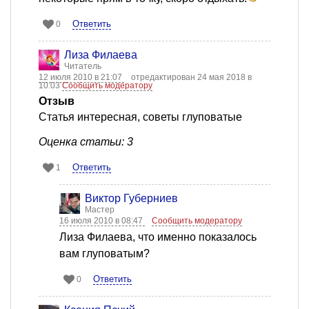
Ответить
0
Лиза Филаева
Читатель
12 июля 2010 в 21:07
отредактирован 24 мая 2018 в
10:03
Сообщить модератору
Отзыв
Статья интересная, советы глуповатые
Оценка статьи: 3
Ответить
1
Виктор Губерниев
Мастер
16 июля 2010 в 08:47
Сообщить модератору
Лиза Филаева, что именно показалось
вам глуповатым?
Ответить
0