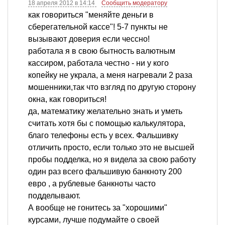
18 апреля 2012 в 14:14
Сообщить модератору
как говориться "меняйте деньги в
сберегательной кассе"! 5-7 пункты не
вызывают доверия если чессно!
работала я в свою бытность валютным
кассиром, работала честно - ни у кого
копейку не украла, а меня нагревали 2 раза
мошенники,так что взгляд по другую сторону
окна, как говориться!
да, математику желательно знать и уметь
считать хотя бы с помощью калькулятора,
благо телефоны есть у всех. Фальшивку
отличить просто, если только это не высшей
пробы подделка, но я видела за свою работу
один раз всего фальшивую банкноту 200
евро , а рублевые банкноты часто
подделывают.
А вообще не гонитесь за "хорошими"
курсами, лучше подумайте о своей