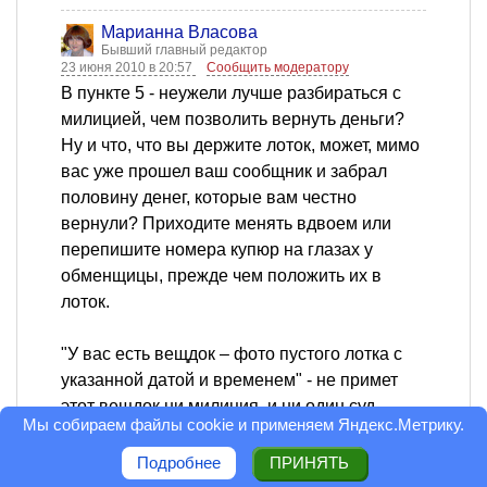
Марианна Власова
Бывший главный редактор
23 июня 2010 в 20:57
Сообщить модератору
В пункте 5 - неужели лучше разбираться с
милицией, чем позволить вернуть деньги?
Ну и что, что вы держите лоток, может, мимо
вас уже прошел ваш сообщник и забрал
половину денег, которые вам честно
вернули? Приходите менять вдвоем или
перепишите номера купюр на глазах у
обменщицы, прежде чем положить их в
лоток.
"У вас есть вещдок – фото пустого лотка с
указанной датой и временем" - не примет
этот вещдок ни милиция, и ни один суд.
Мы собираем файлы cookie и применяем
Яндекс.Метрику
.
Выставить время перед
фотографированием можно любое, а потом
Подробнее
ПРИНЯТЬ
сменить, и обменщики заявят, что видели,