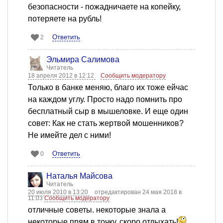
безопасности - пожадничаете на копейку,
потеряете на рубль!
Ответить
2
Эльмира Салимова
Читатель
18 апреля 2012 в 12:12
Сообщить модератору
Только в банке меняю, благо их тоже ейчас
на каждом углу. Просто надо помнить про
бесплатный сыр в мышеловке. И еще один
совет: Как не стать жертвой мошенников?
Не имейте дел с ними!
Ответить
0
Наталья Майсова
Читатель
20 июля 2010 в 13:20
отредактирован 24 мая 2018 в
11:03
Сообщить модератору
отличные советы. некоторые знала а
некоторые прям в точку, скоро отдыхать!