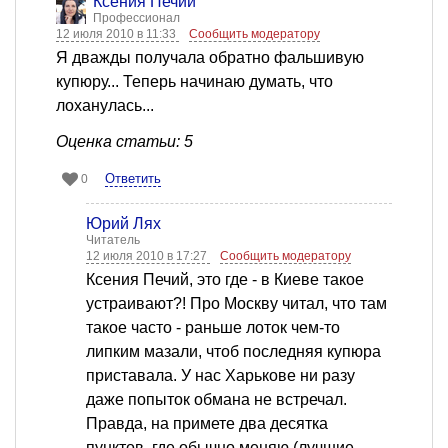
Ксения Печий
Профессионал
12 июля 2010 в 11:33
Сообщить модератору
Я дважды получала обратно фальшивую
купюру... Теперь начинаю думать, что
лоханулась...
Оценка статьи: 5
Ответить
0
Юрий Лях
Читатель
12 июля 2010 в 17:27
Сообщить модератору
Ксения Печий, это где - в Киеве такое
устраивают?! Про Москву читал, что там
такое часто - раньше лоток чем-то
липким мазали, чтоб последняя купюра
приставала. У нас Харькове ни разу
даже попыток обмана не встречал.
Правда, на примете два десятка
пунктов, где обычно меняю (лучшие