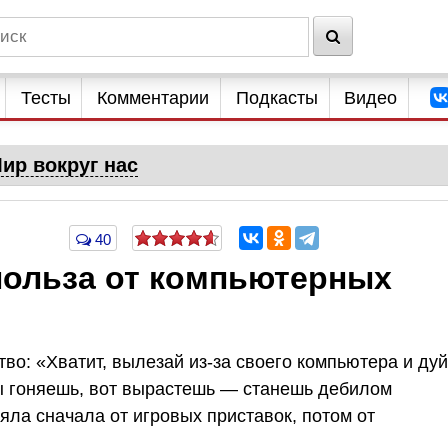
Тесты
Комментарии
Подкасты
Видео
ир вокруг нас
40
 польза от компьютерных
тво: «Хватит, вылезай из-за своего компьютера и дуй
ры гоняешь, вот вырастешь — станешь дебилом
ла сначала от игровых приставок, потом от