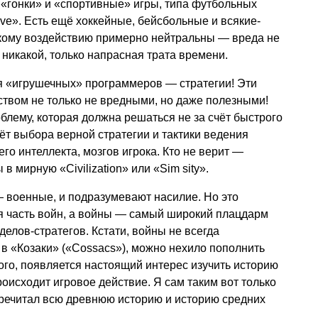
 «гонки» и «спортивные» игры, типа футбольных
ive». Есть ещё хоккейные, бейсбольные и всякие-
скому воздействию примерно нейтральны — вреда не
е никакой, только напрасная трата времени.
я «игрушечных» программеров — стратегии! Эти
твом не только не вредными, но даже полезными!
блему, которая должна решаться не за счёт быстрого
чёт выбора верной стратегии и тактики ведения
его интеллекта, мозгов игрока. Кто не верит —
в мирную «Сivilization» или «Sim sity».
— военные, и подразумевают насилие. Но это
я часть войн, а войны — самый широкий плацдарм
елов-стратегов. Кстати, войны не всегда
в «Козаки» («Cossacs»), можно нехило пополнить
того, появляется настоящий интерес изучить историю
роисходит игровое действие. Я сам таким вот только
еречитал всю древнюю историю и историю средних