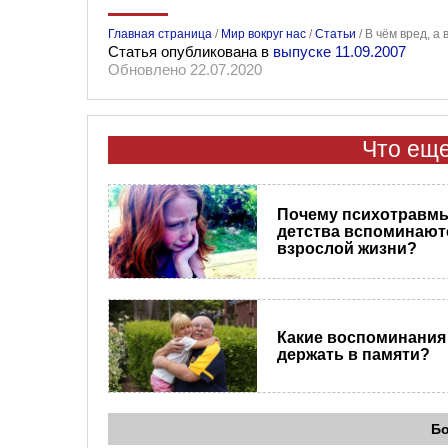
Главная страница
/
Мир вокруг нас
/
Статьи
/
В чём вред, а
Статья опубликована в
выпуске 11.09.2007
Обновлено 22.07.2020
Что еще
Почему психотравм
детства вспоминают
взрослой жизни?
Какие воспоминания
держать в памяти?
Б