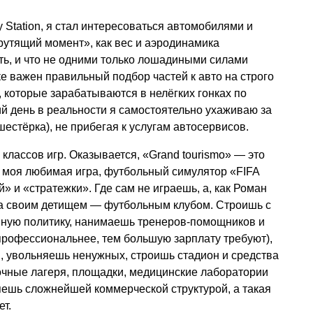
y Station, я стал интересоваться автомобилями и
крутящий момент», как вес и аэродинамика
ть, и что не одними только лошадиными силами
е важен правильный подбор частей к авто на строго
, которые зарабатываются в нелёгких гонках по
й день в реальности я самостоятельно ухаживаю за
естёрка), не прибегая к услугам автосервисов.
лассов игр. Оказывается, «Grand tourismo» — это
А моя любимая игра, футбольный симулятор «FIFA
 и «стратежки». Где сам не играешь, а, как Роман
а своим детищем — футбольным клубом. Строишь с
нную политику, нанимаешь тренеров-помощников и
профессиональнее, тем большую зарплату требуют),
, увольняешь ненужных, строишь стадион и средства
чные лагеря, площадки, медицинские лаборатории
яешь сложнейшей коммерческой структурой, а такая
ет.