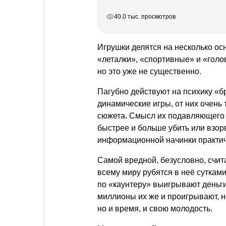
РЕКЛАМА
РЕКЛАМА
РЕКЛАМА
40.0 тыс. просмотров
Игрушки делятся на несколько осн
«леталки», «спортивные» и «голо
но это уже не существенно.
Пагубно действуют на психику «б
динамические игры, от них очень
сюжета. Смысл их подавляющего 
быстрее и больше убить или взорв
информационной начинки практич
Самой вредной, безусловно, счит
всему миру рубятся в неё сутками
по «каунтеру» выигрывают деньги
миллионы их же и проигрывают, н
но и время, и свою молодость.