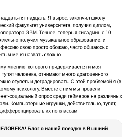
надцать-пятнадцать. Я вырос, закончил школу
ческий факультет университета, получил диплом,
ператора ЭВМ. Точнее, теперь я сисадмин с 10-
аллельно получил музыкальное образование, и
рофессию свою просто обожаю, часто общаюсь с
итым меня назвать сложно.
жему мнению, которого придерживается и моя
тупят человека, отнимают много драгоценного
жно отупеть и деградировать. С этой проблемой я (в
акомому психологу. Вместе с ним мы провели
нет-социальный опрос среди геймеров на различных
али. Компьютерные игрушки, действительно, тупят,
о дифференцировать их по классам.
ТЫ УДИВИШЬСЯ СИЛЕ ЭТО ЧЕЛОВЕКА! Блог о нашей поездке в Вышний Волочек