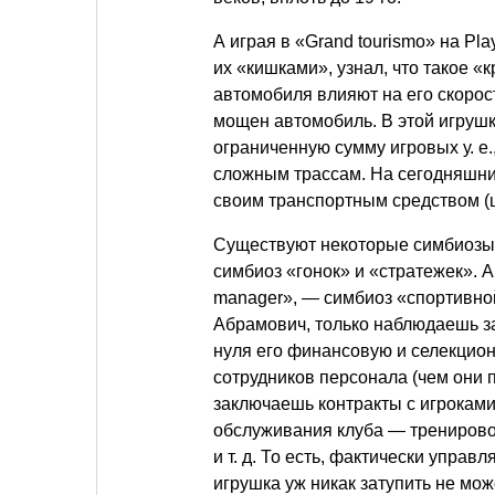
А играя в «Grand tourismo» на Pla
их «кишками», узнал, что такое «
автомобиля влияют на его скорос
мощен автомобиль. В этой игрушк
ограниченную сумму игровых у. е.
сложным трассам. На сегодняшни
своим транспортным средством (ш
Существуют некоторые симбиозы к
симбиоз «гонок» и «стратежек». 
manager», — симбиоз «спортивной»
Абрамович, только наблюдаешь з
нуля его финансовую и селекцио
сотрудников персонала (чем они 
заключаешь контракты с игроками
обслуживания клуба — тренирово
и т. д.
То есть, фактически управл
игрушка уж никак затупить не мож