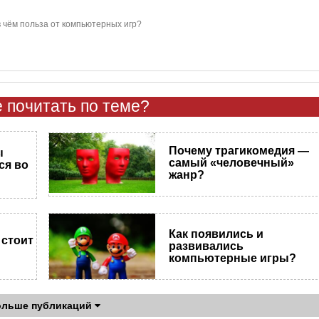
 в чём польза от компьютерных игр?
 почитать по теме?
Почему трагикомедия —
ы
самый «человечный»
ся во
жанр?
Как появились и
 стоит
развивались
компьютерные игры?
ольше публикаций