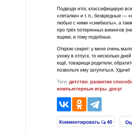
Подводя итог, классифицирую все
«леталки»
и т. п.
, безвредные — «
любые с ними «симбиаты», а так
про трёх потерянных викингов (н
ящики, и тому подобные.
Открою секрет: у меня очень мало
ухожу в отпуск, то несколько дн
ещё, товарищи родители, обратит
позвольте ему затупиться. Удачи!
Теги:
детство
,
развитие способ
компьютерные игры
,
досуг
Комментировать
40
Оц