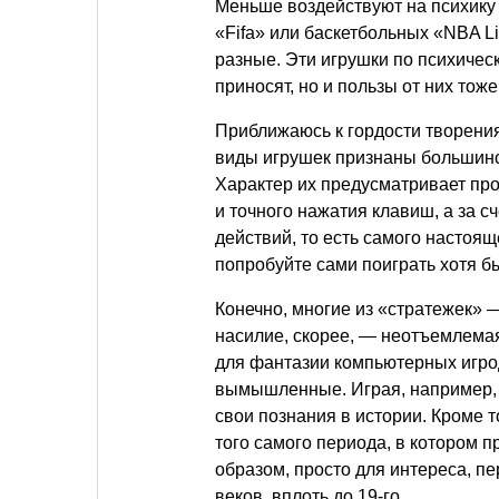
Меньше воздействуют на психику
«Fifa» или баскетбольных «NBA L
разные. Эти игрушки по психиче
приносят, но и пользы от них тож
Приближаюсь к гордости творени
виды игрушек признаны большинс
Характер их предусматривает про
и точного нажатия клавиш, а за с
действий, то есть самого настоящ
попробуйте сами поиграть хотя бы 
Конечно, многие из «стратежек» 
насилие, скорее, — неотъемлема
для фантазии компьютерных игрод
вымышленные. Играя, например, 
свои познания в истории. Кроме 
того самого периода, в котором п
образом, просто для интереса, п
веков, вплоть до 19-го.