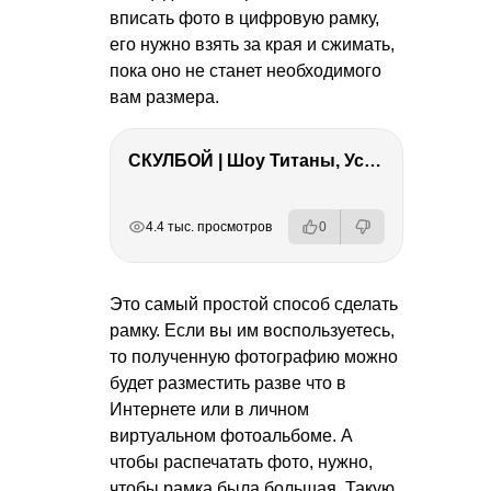
вписать фото в цифровую рамку,
его нужно взять за края и сжимать,
пока оно не станет необходимого
вам размера.
СКУЛБОЙ | Шоу Титаны, Усейн Болт, Ларрат, Зашквар!
РЕКЛАМА
РЕКЛАМА
РЕКЛАМА
РЕКЛАМА
4.4 тыс. просмотров
0
Это самый простой способ сделать
рамку. Если вы им воспользуетесь,
то полученную фотографию можно
будет разместить разве что в
Интернете или в личном
виртуальном фотоальбоме. А
чтобы распечатать фото, нужно,
чтобы рамка была большая. Такую