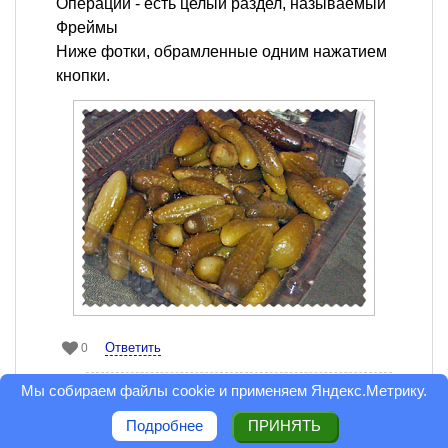
Операции - есть целый раздел, называемый
Фреймы
Ниже фотки, обрамленные одним нажатием
кнопки.
Ответить
0
Мы собираем файлы cookie и применяем
Яндекс.Метрику
.
Люба Мельник
Бывший модератор
Подробнее
ПРИНЯТЬ
23 мая 2008 в 21:01
Сообщить модератору