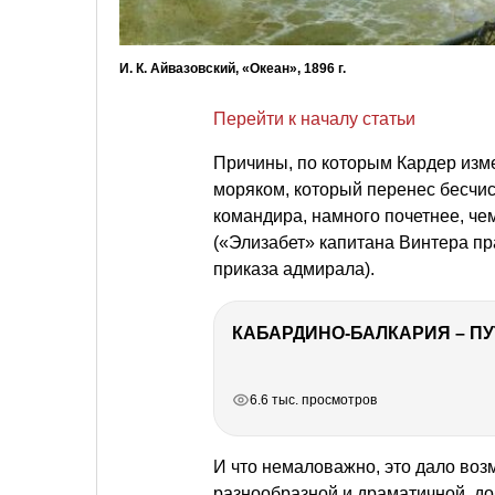
И. К. Айвазовский, «Океан», 1896 г.
Перейти к началу статьи
Причины, по которым Кардер изм
моряком, который перенес бесчи
командира, намного почетнее, че
(«Элизабет» капитана Винтера пр
приказа адмирала).
КАБАРДИНО-БАЛКАРИЯ – ПУ
РЕКЛАМА
РЕКЛАМА
РЕКЛАМА
РЕКЛАМА
6.6 тыс. просмотров
И что немаловажно, это дало воз
разнообразной и драматичной, до