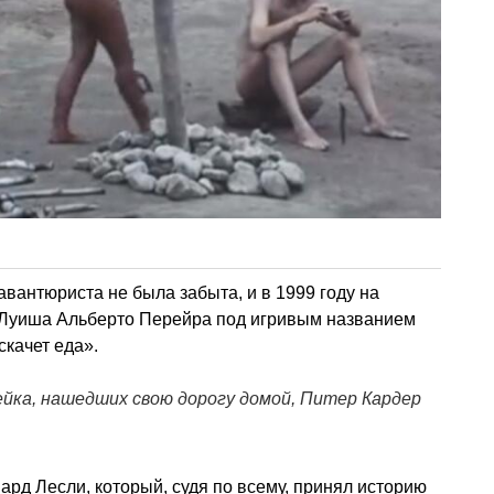
вантюриста не была забыта, и в 1999 году на
Луиша Альберто Перейра под игривым названием
скачет еда».
ейка, нашедших свою дорогу домой, Питер Кардер
ард Лесли, который, судя по всему, принял историю