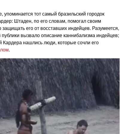
е, упоминается тот самый бразильский городок
ардер: Штаден, по его словам, помогал своим
 защищать его от восставших индейцев. Разумеется,
 публики вызвало описание каннибализма индейцев;
ей Кардера нашлись люди, которые сочли его
лом
.