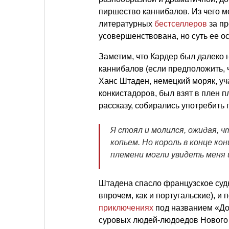
пиршество каннибалов. Из чего м
литературных
бестселлеров
за пр
усовершенствована, но суть ее о
Заметим, что Кардер был далеко
каннибалов (если предположить, ч
Ханс Штаден, немецкий моряк, уч
конкистадоров, был взят в плен п
рассказу, собирались употребить 
Я стоял и молился, ожидая, ч
копьем. Но король в конце к
племени могли увидеть меня 
Штадена спасло французское судн
впрочем, как и португальские), и
приключениях
под названием «Дос
суровых людей-людоедов Нового 