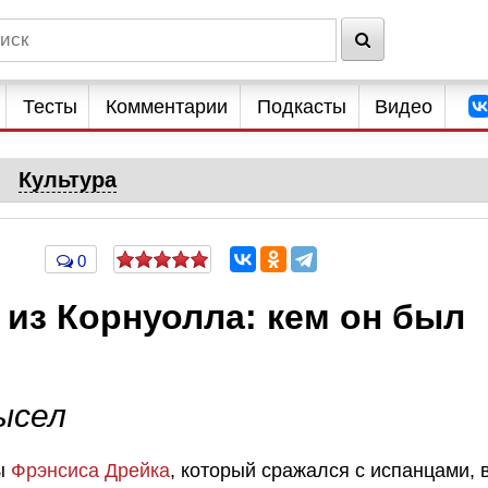
Тесты
Комментарии
Подкасты
Видео
Культура
0
 из Корнуолла: кем он был
ысел
ры
Фрэнсиса Дрейка
, который сражался с испанцами, 