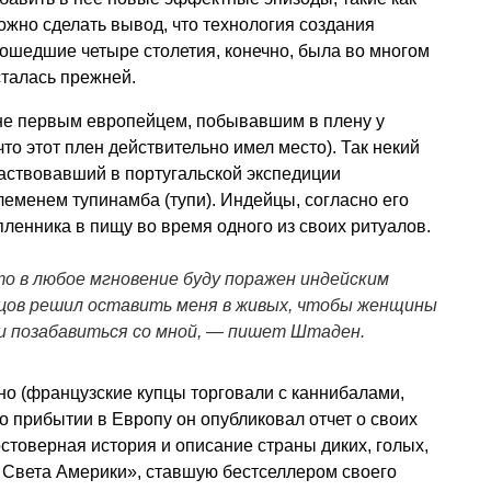
ожно сделать вывод, что технология создания
ошедшие четыре столетия, конечно, была во многом
сталась прежней.
 не первым европейцем, побывавшим в плену у
то этот плен действительно имел место). Так некий
аствовавший в португальской экспедиции
леменем тупинамба (тупи). Индейцы, согласно его
пленника в пищу во время одного из своих ритуалов.
то в любое мгновение буду поражен индейским
онцов решил оставить меня в живых, чтобы женщины
и позабавиться со мной, — пишет Штаден.
о (французские купцы торговали с каннибалами,
 по прибытии в Европу он опубликовал отчет о своих
товерная история и описание страны диких, голых,
Света Америки», ставшую бестселлером своего