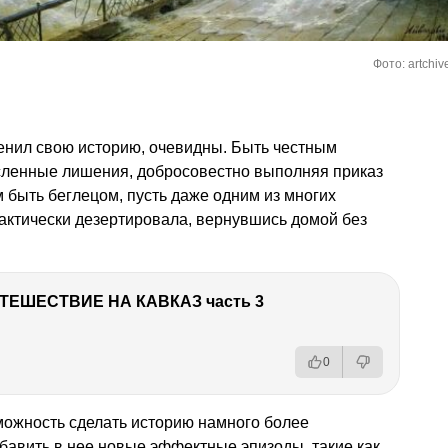
Фото: artchiv
енил свою историю, очевидны. Быть честным
сленные лишения, добросовестно выполняя приказ
м быть беглецом, пусть даже одним из многих
актически дезертировала, вернувшись домой без
ТЕШЕСТВИЕ НА КАВКАЗ часть 3
0
можность сделать историю намного более
бавить в нее новые эффектные эпизоды, такие как