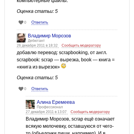
компьютерные файлы.
Оценка статьи: 5
Ответить
0
Владимир Морозов
Дебютант
26 декабря 2011 в 18:32
Сообщить модератору
добавлю перевод: scrapbooking, от англ.
scrapbook: scrap — вырезка, book — книга =
«книга из вырезок»
Оценка статьи: 5
Ответить
0
Алина Еремеева
Профессионал
27 декабря 2011 в 13:07
Сообщить модератору
Владимир Морозов, scrap ещё означает
всякую мелочевку, оставшуюся от чего-
то (объедочки пищи, например). И в