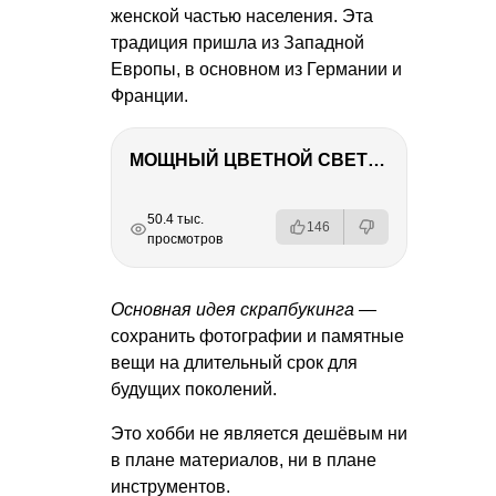
женской частью населения. Эта
традиция пришла из Западной
Европы, в основном из Германии и
Франции.
МОЩНЫЙ ЦВЕТНОЙ СВЕТ – NANLITE FC-500C
РЕКЛАМА
РЕКЛАМА
РЕКЛАМА
РЕКЛАМА
50.4 тыс.
146
просмотров
Основная идея скрапбукинга
—
сохранить фотографии и памятные
вещи на длительный срок для
будущих поколений.
Это хобби не является дешёвым ни
в плане материалов, ни в плане
инструментов.