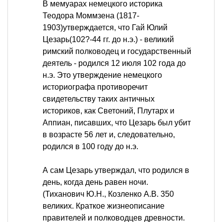
В мемуарах немецкого историка
Теодора Моммзена (1817-
1903)утверждается, что Гай Юлий
Цезарь(102?-44 гг. до н.э.) - великий
римский полководец и государственный
деятель - родился 12 июля 102 года до
н.э. Это утверждение немецкого
историографа противоречит
свидетельству таких античных
историков, как Светоний, Плутарх и
Аппиан, писавших, что Цезарь был убит
в возрасте 56 лет и, следовательно,
родился в 100 году до н.э.
А сам Цезарь утверждал, что родился в
день, когда день равен ночи.
(Тиханович Ю.Н., Козленко А.В. 350
великих. Краткое жизнеописание
правителей и полководцев древности.