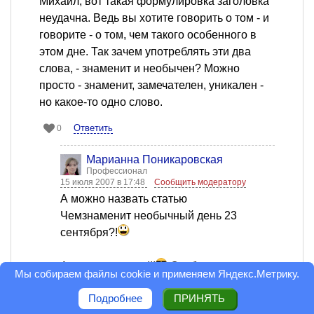
Михаил, вот такая формулировка заголовка
неудачна. Ведь вы хотите говорить о том - и
говорите - о том, чем такого особенного в
этом дне. Так зачем употреблять эти два
слова, - знаменит и необычен? Можно
просто - знаменит, замечателен, уникален -
но какое-то одно слово.
Ответить
0
Марианна Поникаровская
Профессионал
15 июля 2007 в 17:48
Сообщить модератору
А можно назвать статью
Чемзнаменит необычный день 23
сентября?!
А идея отличная!!!
Особенно когда
Мы собираем файлы cookie и применяем
Яндекс.Метрику
.
собственный ДР попадает под события!
Подробнее
ПРИНЯТЬ
Оценка статьи: 4