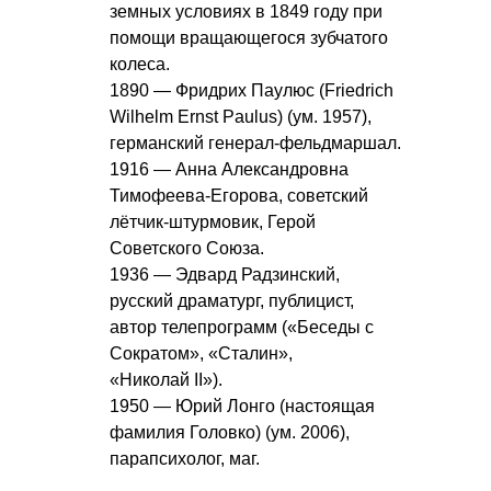
земных условиях в 1849 году при
помощи вращающегося зубчатого
колеса.
1890 — Фридрих Паулюс (Friedrich
Wilhelm Ernst Paulus) (ум. 1957),
германский генерал-фельдмаршал.
1916 — Анна Александровна
Тимофеева-Егорова, советский
лётчик-штурмовик, Герой
Советского Союза.
1936 — Эдвард Радзинский,
русский драматург, публицист,
автор телепрограмм («Беседы с
Сократом», «Сталин»,
«Николай II»).
1950 — Юрий Лонго (настоящая
фамилия Головко) (ум. 2006),
парапсихолог, маг.