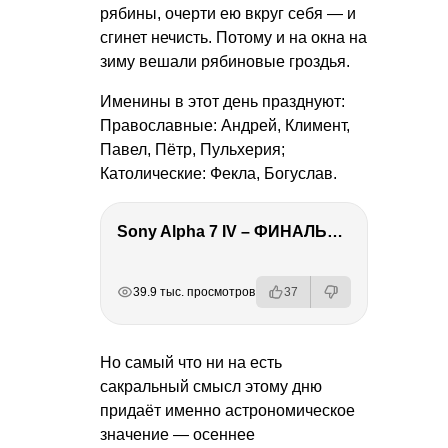
рябины, очерти ею вкруг себя — и
сгинет нечисть. Потому и на окна на
зиму вешали рябиновые гроздья.
Именины в этот день празднуют:
Православные: Андрей, Климент,
Павел, Пётр, Пульхерия;
Католические: Фекла, Богуслав.
Sony Alpha 7 IV – ФИНАЛЬНЫЙ ОБЗОР
РЕКЛАМА
РЕКЛАМА
РЕКЛАМА
РЕКЛАМА
39.9 тыс. просмотров
37
Но самый что ни на есть
сакральный смысл этому дню
придаёт именно астрономическое
значение — осеннее