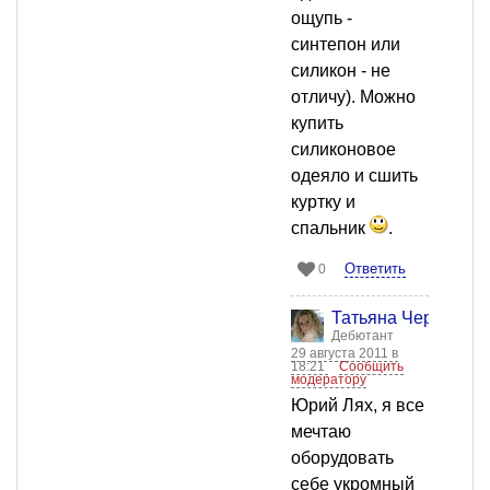
ощупь -
синтепон или
силикон - не
отличу). Можно
купить
силиконовое
одеяло и сшить
куртку и
спальник
.
Ответить
0
Татьяна Черных
Дебютант
29 августа 2011 в
18:21
Сообщить
модератору
Юрий Лях, я все
мечтаю
оборудовать
себе укромный