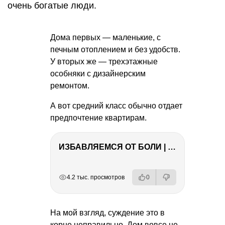
очень богатые люди.
Дома первых — маленькие, с
печным отоплением и без удобств.
У вторых же — трехэтажные
особняки с дизайнерским
ремонтом.
А вот средний класс обычно отдает
предпочтение квартирам.
ИЗБАВЛЯЕМСЯ ОТ БОЛИ | Важность режима и питания
РЕКЛАМА
РЕКЛАМА
РЕКЛАМА
РЕКЛАМА
4.2 тыс. просмотров
0
На мой взгляд, суждение это в
корне неправильно. Дом вовсе не