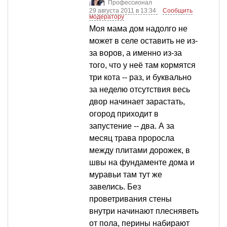
Профессионал
29 августа 2011 в 13:34
Сообщить
модератору
Моя мама дом надолго не
может в селе оставить не из-
за воров, а именно из-за
того, что у неё там кормятся
три кота -- раз, и буквально
за неделю отсутствия весь
двор начинает зарастать,
огород приходит в
запустение -- два. А за
месяц трава проросла
между плитами дорожек, в
швы на фундаменте дома и
муравьи там тут же
завелись. Без
проветривания стены
внутри начинают плесняветь
от пола, перины набирают