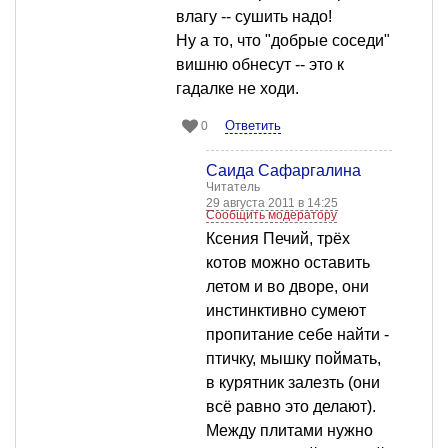
влагу -- сушить надо!
Ну а то, что "добрые соседи"
вишню обнесут -- это к
гадалке не ходи.
Ответить
0
Саида Сафаргалина
Читатель
29 августа 2011 в 14:25
Сообщить модератору
Ксения Печий, трёх
котов можно оставить
летом и во дворе, они
инстинктивно сумеют
пропитание себе найти -
птичку, мышку поймать,
в курятник залезть (они
всё равно это делают).
Между плитами нужно