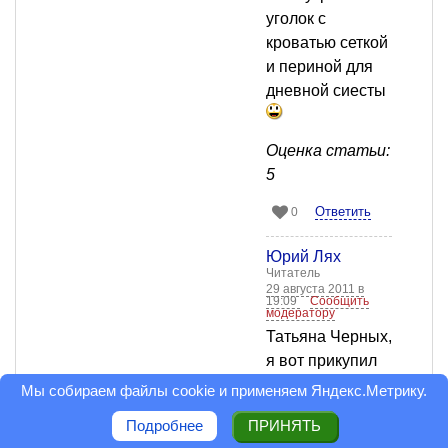
уголок с
кроватью сеткой
и периной для
дневной сиесты
Оценка статьи:
5
Ответить
0
Юрий Лях
Читатель
29 августа 2011 в
19:09
Сообщить
модератору
Татьяна Черных,
я вот прикупил
сварочник
Мы собираем файлы cookie и применяем
Яндекс.Метрику
.
(взамен
Подробнее
ПРИНЯТЬ
украденного) и