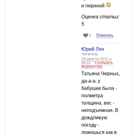
и периной
Оценка статьи:
5
Ответить
0
Юрий Лях
Читатель
29 августа 2011 в
16:31
Сообщить
модератору
Татьяна Черных,
да-а-а, у
бабушки была -
полметра
толщина, вес -
неподъемная. В
дождливую
погоду -
ложишься как в