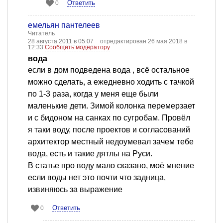
Ответить
0
емельян пантелеев
Читатель
28 августа 2011 в 05:07
отредактирован 26 мая 2018 в
12:33
Сообщить модератору
вода
если в дом подведена вода , всё остальное
можно сделать, а ежедневно ходить с тачкой
по 1-3 раза, когда у меня еще были
маленькие дети. Зимой колонка перемерзает
и с бидоном на санках по сугробам. Провёл
я таки воду, после проектов и согласований
архитектор местный недоумевал зачем тебе
вода, есть и такие дятлы на Руси.
В статье про воду мало сказано, моё мнение
если воды нет это почти что задница,
извиняюсь за выражение
Ответить
0