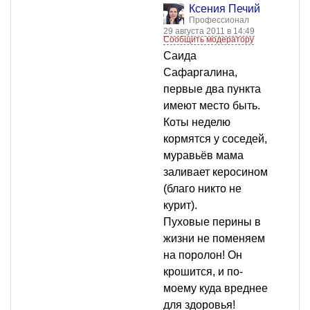
Ксения Печий
Профессионал
29 августа 2011 в 14:49
Сообщить модератору
Саида
Сафаргалина,
первые два пункта
имеют место быть.
Коты неделю
кормятся у соседей,
муравьёв мама
заливает керосином
(благо никто не
курит).
Пуховые перины в
жизни не поменяем
на поролон! Он
крошится, и по-
моему куда вреднее
для здоровья!