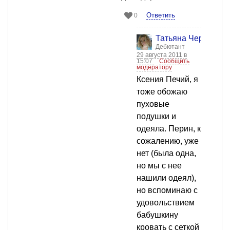
Ответить
0
Татьяна Черных
Дебютант
29 августа 2011 в
15:07
Сообщить
модератору
Ксения Печий, я
тоже обожаю
пуховые
подушки и
одеяла. Перин, к
сожалению, уже
нет (была одна,
но мы с нее
нашили одеял),
но вспоминаю с
удовольствием
бабушкину
кровать с сеткой