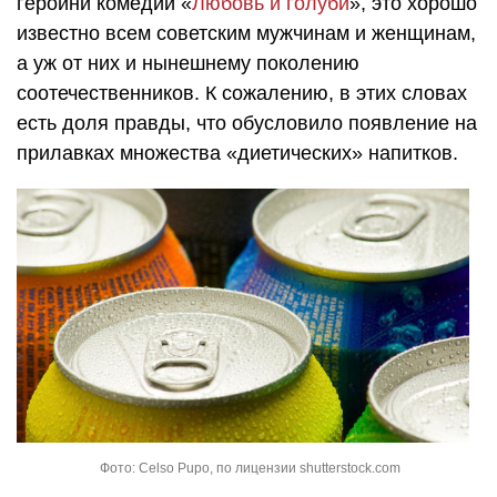
героини комедии «
Любовь и голуби
», это хорошо
известно всем советским мужчинам и женщинам,
а уж от них и нынешнему поколению
соотечественников. К сожалению, в этих словах
есть доля правды, что обусловило появление на
прилавках множества «диетических» напитков.
Фото: Celso Pupo, по лицензии shutterstock.com