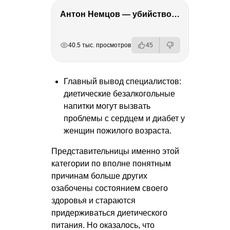
Антон Немцов — убийство Бориса Немцова, переезд в Дубай, семья и политика
РЕКЛАМА
РЕКЛАМА
РЕКЛАМА
РЕКЛАМА
40.5 тыс. просмотров
45
Главный вывод специалистов:
диетические безалкогольные
напитки могут вызвать
проблемы с сердцем и диабет у
женщин пожилого возраста.
Представительницы именно этой
категории по вполне понятным
причинам больше других
озабочены состоянием своего
здоровья и стараются
придерживаться диетического
питания. Но оказалось, что