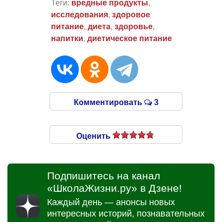
Теги:
вредные продукты
,
исследования
,
здоровое
питание
,
диета
,
здоровье
,
напитки
,
диетическое питание
Комментировать
3
Оценить
Подпишитесь на канал
«ШколаЖизни.ру» в Дзене!
Каждый день — анонсы новых
интересных историй, познавательных