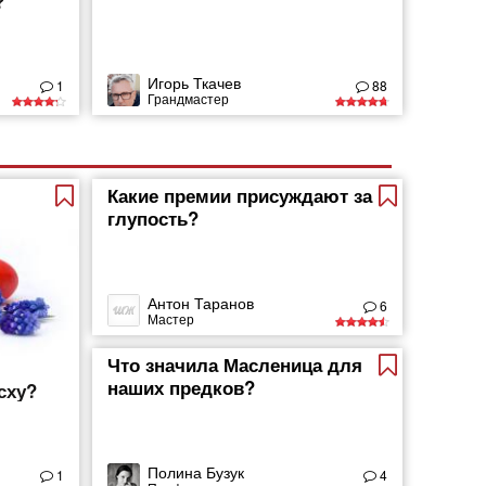
?
Игорь Ткачев
1
88
Грандмастер
Какие премии присуждают за
глупость?
Антон Таранов
6
Мастер
Что значила Масленица для
наших предков?
сху?
Полина Бузук
1
4