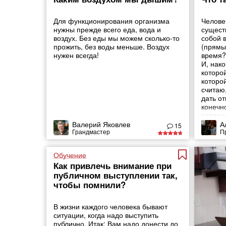
Для функционирования организма
Челове
нужны прежде всего еда, вода и
сущест
воздух. Без еды мы можем сколько-то
собой 
прожить, без воды меньше. Воздух
(прямы
нужен всегда!
время?
И, нако
которой
которо
считаю
дать от
конечн
вопрос
свою м
Валерий Яковлев
А
15
Грандмастер
П
навест
Обучение
Как привлечь внимание при
публичном выступлении так,
чтобы помнили?
В жизни каждого человека бывают
ситуации, когда надо выступить
публично. Итак: Вам надо донести до