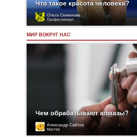
Что такое красота человека?
Ольга Семенова
Профессионал
МИР ВОКРУГ НАС
Чем обрабатывают алмазы?
Александр Сайтов
Мастер