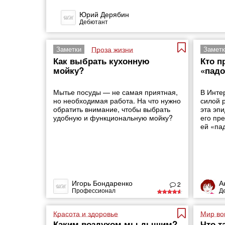
Юрий Дерябин
Дебютант
Проза жизни
Заметки
Заметк
Как выбрать кухонную
Кто п
мойку?
«пад
Мытье посуды — не самая приятная,
В Инте
но необходимая работа. На что нужно
силой 
обратить внимание, чтобы выбрать
эта эп
удобную и функциональную мойку?
его пр
ей «па
Игорь Бондаренко
А
2
Профессионал
Д
Красота и здоровье
Мир во
Каким воздухом мы дышим?
Что т