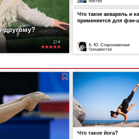
Мастер
Что такое акварель и к
применяется для фэн-
о-другому?
ды. И не только они,
4
дывает их творения.
К. Ю. Старохамская
Грандмастер
, выполненные
ышивания издавна
ет искать еще в
о было
Что такое йога?