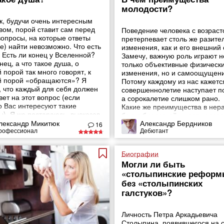
молодости?
к, будучи очень интересным
вом, порой ставит сам перед
Поведение человека с возрас
вопросы, на которые ответы
претерпевает столь же разите
е) найти невозможно. Что есть
изменения, как и его внешний 
 Есть ли конец у Вселенной?
Замечу, важную роль играют н
нец, а что такое душа, о
только объективные физическ
 порой так много говорят, к
изменения, но и самоощущени
й порой «обращаются»? Я
Потому каждому из нас кажется
, что каждый для себя должен
совершеннолетие наступает п
вет на этот вопрос (если
а сорокалетие слишком рано.
о Вас интересуют такие
Какие же преимущества в нер
ы). Я же постараюсь, высказав
бою с биологией имеет челове
ысль по этому поводу, просто
лександр Микитюк
Александр Бердников
он молод? Вот пятерка тех
16
рофессионал
Дебютант
и Вас
возрастных отличий, которые 
форой всем юным покорител
Биографии
Могли ли быть
«столыпинские реформ
без «столыпинских
галстуков»?
Личность Петра Аркадьевича
Столыпина, появившегося на 