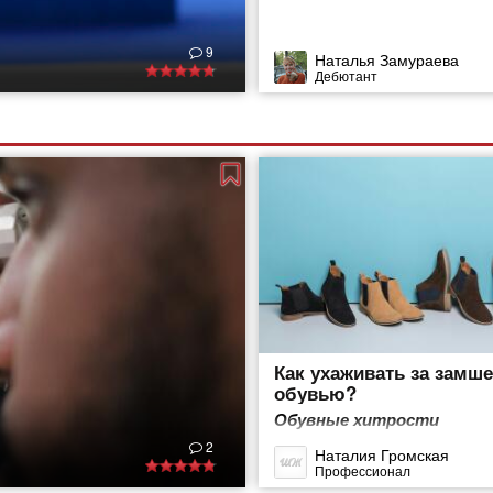
9
Наталья Замураева
Дебютант
Как ухаживать за замш
обувью?
Обувные хитрости
2
Наталия Громская
Профессионал