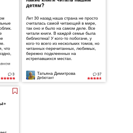
детям?
том
Лет 30 назад наша страна не просто
льные
считалась самой читающей в мире,
облик.
так оно и было на самом деле. Все
е
читали книги. В каждой семье была
ие
библиотека! У кого-то побогаче, у
е.
кого-то всего из нескольких томов, но
, что
читанных-перечитанных, любимых,
оздно,
бережно подклеенных на
истрепавшихся местах.
авном
к, пока
Татьяна Димитрова
3
37
Дебютант
служат
ям
ы»
свет