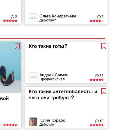
Ольга Кондратьева
2
3
Дебютант
Кто такие готы?
Андрей Савчин
35
Профессионал
Кто такие антиглобалисты и
чего они требуют?
евой
Юлия Корабо
13
Дебютант