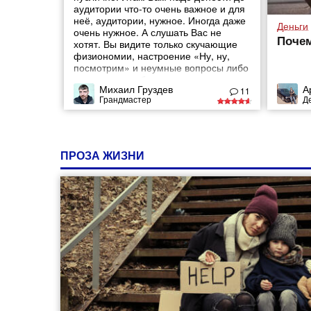
аудитории что-то очень важное и для
неё, аудитории, нужное. Иногда даже
Деньги
очень нужное. А слушать Вас не
Почем
хотят. Вы видите только скучающие
физиономии, настроение «Ну, ну,
посмотрим» и неумные вопросы либо
не по теме, либо такие, ответ на
Михаил Груздев
А
которые Вы знали ещё в первом
11
Грандмастер
Д
классе, и т. д. Если Вы не были в
такой ситуации — Вам очень сильно
повезло.
ПРОЗА ЖИЗНИ