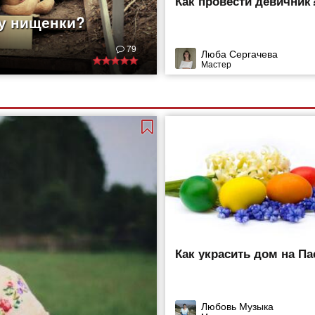
Как провести девичник
 у нищенки?
79
Люба Сергачева
Мастер
Как украсить дом на Па
Любовь Музыка