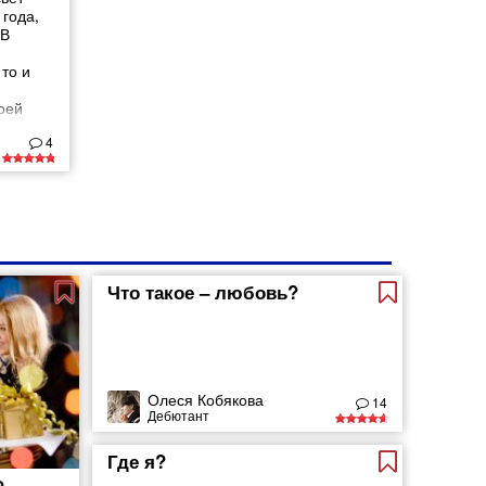
 года,
 В
то и
оей
у ближе
4
л этот
злым
 или
ли
 к
Что такое – любовь?
Олеся Кобякова
14
Дебютант
Где я?