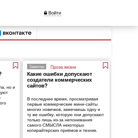
Войти
Проза жизни
Заметки
?
Какие ошибки допускают
создатели коммерческих
сайтов?
ла, но и
вуют
е
В последнее время, просматривая
ого
первые коммерческие мини-сайты
многих новичков, замечаешь одну и
ту же ошибку, которую они допускают
только лишь из-за непонимания
самого СМЫСЛА некоторых
копирайтерских приёмов и техник.