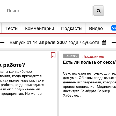
Тесты
Комментарии
Подкасты
Видео
Выпуск от
года
/ суббота
14
апреля
2007
Проза жизни
Заметки
Есть ли польза от секса
а работе?
наны как наиболее
Секс полезен не только для те
вания, когда приходится
для ума. Об этом свидетельст
 как приветливыми, так и
данные исследования, которо
работа, когда приходится
провел специалист Медицинск
й язык с подчиненными,
института Гамбурга Вернер
л, предприятие. Не менее
Хабермел.