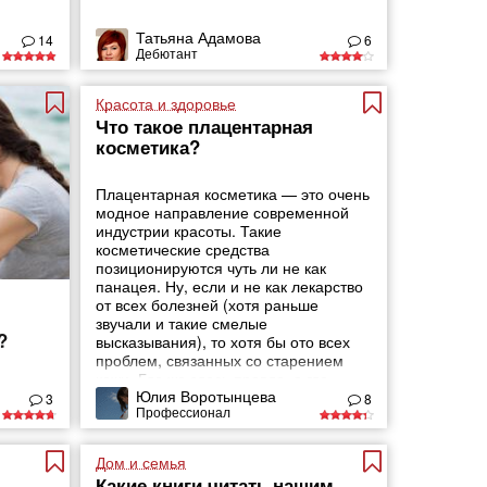
Татьяна Адамова
14
6
Дебютант
Красота и здоровье
Что такое плацентарная
косметика?
Плацентарная косметика — это очень
модное направление современной
индустрии красоты. Такие
косметические средства
позиционируются чуть ли не как
панацея. Ну, если и не как лекарство
от всех болезней (хотя раньше
звучали и такие смелые
?
высказывания), то хотя бы ото всех
проблем, связанных со старением
кожи. Где же здесь правда, а где —
Юлия Воротынцева
вымысел?
3
8
Профессионал
Дом и семья
Какие книги читать нашим