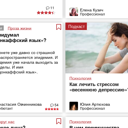
11
Елена Кузич
Профессионал
Подкаст
Проза жизни
и
ридумал
онкаффский язык»?
рнете уже давно со страшной
распространяется эпидемия. И
идемия уже начала выходить за
еделы. И имя
донкаффский язык».
Психология
Как лечить стрессом
«весеннюю депрессию»
настасия Овчинникова
Юлия Артюхова
54
ебютант
Профессионал
круг нас
Психология
акое душа?
В чем преимущества