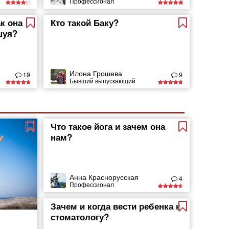
Профессионал
ак она
Кто такой Баку?
шуя?
Илона Грошева
19
9
Бывший выпускающий
Что такое йога и зачем она
нам?
Анна Краснорусская
4
Профессионал
Зачем и когда вести ребенка к
стоматологу?