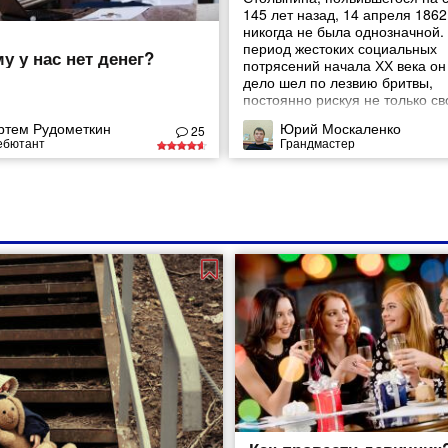
145 лет назад, 14 апреля 1862
никогда не была однозначной.
период жестоких социальных
у у нас нет денег?
потрясений начала ХХ века он 
дело шел по лезвию бритвы,
постоянно рискуя не только св
жизнью, но и теми, кто был ем
ртем Рудометкин
Юрий Москаленко
25
всех на свете. Оправдан ли бы
ебютант
Грандмастер
риск? Кем он был при жизни: 
демоном Российской империи
локомотивом истории? Нужны 
были те драконовские методы,