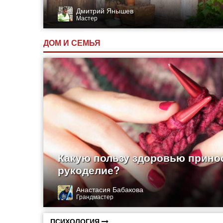
Дмитрий Янышев
Мастер
ДОМ И СЕМЬЯ
Какую пользу здоровью прино
рукоделие?
Анастасия Бабакова
Грандмастер
ПСИХОЛОГИЯ