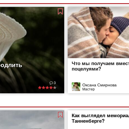
о было
Что мы получаем вмест
родлить
поцелуями?
3
Оксана Смирнова
Мастер
Как выглядел мемориа
Танненберге?