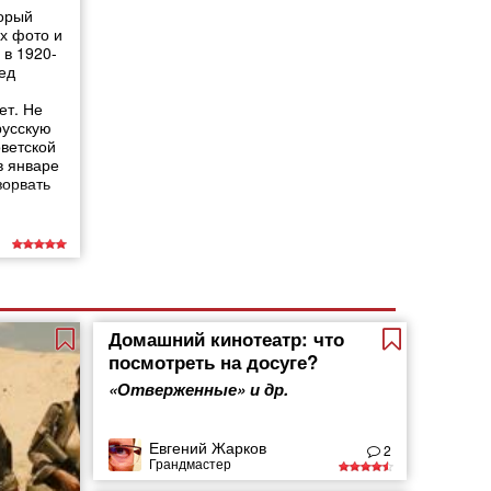
орый
х фото и
 в 1920-
ед
ет. Не
русскую
ветской
в январе
зорвать
Домашний кинотеатр: что
посмотреть на досуге?
«Отверженные» и др.
Евгений Жарков
2
Грандмастер