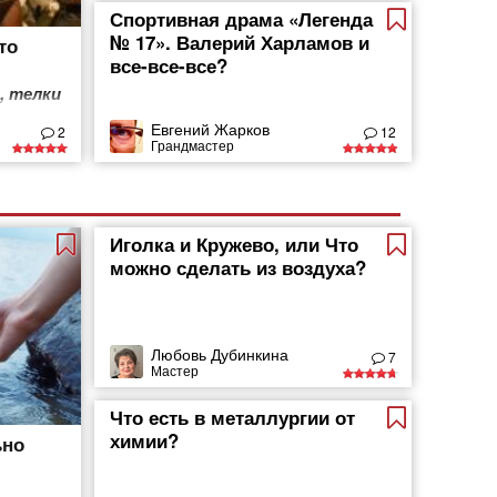
Спортивная драма «Легенда
№ 17». Валерий Харламов и
то
все-все-все?
, телки
Евгений Жарков
2
12
Грандмастер
Иголка и Кружево, или Что
можно сделать из воздуха?
Любовь Дубинкина
7
Мастер
Что есть в металлургии от
химии?
ьно