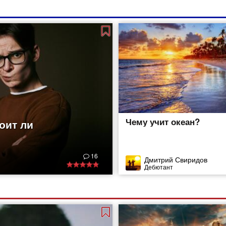
Чему учит океан?
оит ли
16
Дмитрий Свиридов
Дебютант