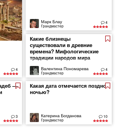
Марк Блау
4
Грандмастер
Какие близнецы
существовали в древние
времена? Мифологические
традиции народов мира
Валентина Пономарева
4
4
Грандмастер
вадеб —
Какая дата отмечается поздно
и
ночью?
Катерина Богданова
3
10
Грандмастер