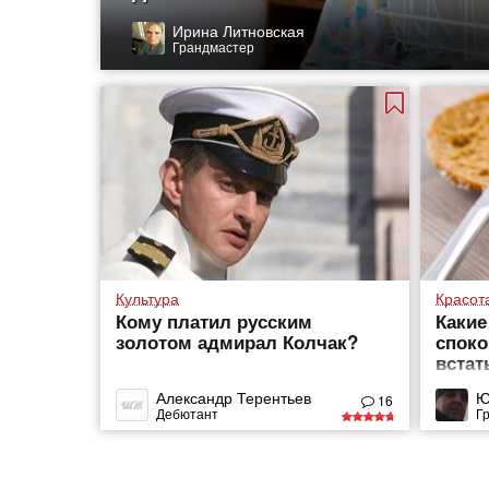
Ирина Литновская
Грандмастер
Культура
Красот
Кому платил русским
Какие
золотом адмирал Колчак?
споко
встат
Александр Терентьев
Ю
16
Дебютант
Г