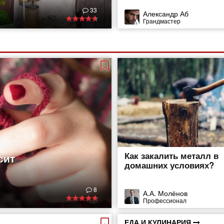
33
Александр Аб
Грандмастер
Как закалить металл в
сит
домашних условиях?
8
А.А. Молёнов
Профессионал
ЕДА И КУЛИНАРИЯ