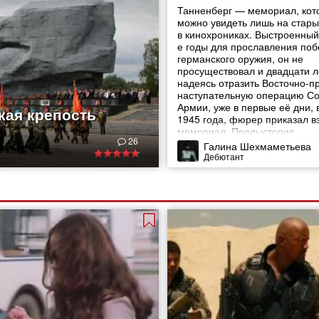
Танненберг — мемориал, кот
можно увидеть лишь на стары
в кинохрониках. Выстроенный
е годы для прославления поб
германского оружия, он не
просуществовал и двадцати л
надеясь отразить Восточно-п
наступательную операцию Со
Армии, уже в первые её дни, 
кая крепость
1945 года, фюрер приказал в
мемориал. Предыстория
26
Галина Шехмаметьева
Дебютант