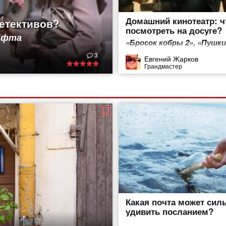
Домашний кинотеатр: ч
детективов?
посмотреть на досуге?
Гафта
«Бросок кобры 2», «Пушки
и азарт» и не только
3
Евгений Жарков
Грандмастер
Какая почта может сил
удивить посланием?