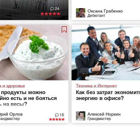
24
Оксана Грабенко
Дебютант
а и здоровье
Техника и Интернет
 продукты можно
Как без затрат экономит
йно есть и не бояться
энергию в офисе?
ь на весы?
рий Орлов
Алексей Норкин
15
рандмастер
Грандмастер