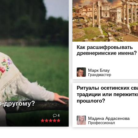
Как расшифровывать
древнеримские имена?
Марк Блау
Грандмастер
Ритуалы осетинских с
традиции или пережитк
прошлого?
о-другому?
ды. И не только они,
4
дывает их творения.
Мадина Ардасенова
Профессионал
, выполненные
ышивания издавна
ет искать еще в