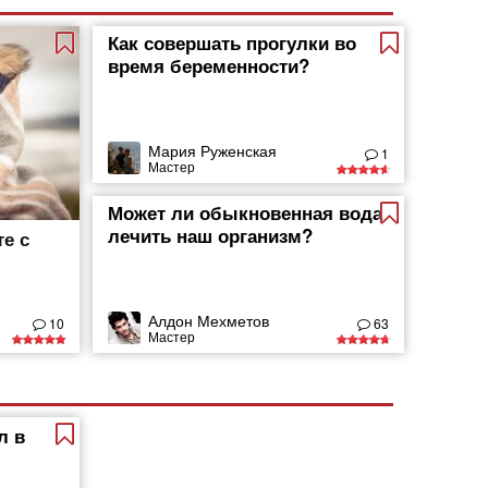
Как совершать прогулки во
время беременности?
Мария Руженская
1
Мастер
Может ли обыкновенная вода
лечить наш организм?
е с
Алдон Мехметов
10
63
Мастер
л в