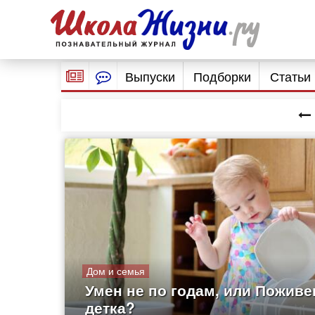
Выпуски
Подборки
Статьи
Дом и семья
Умен не по годам, или Поживе
детка?