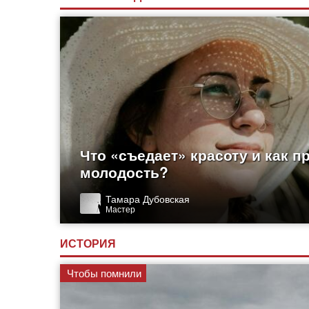
дохристианской эпохе. Особенно популярн
орнаментальное шитье. Вышитые уз
Что «съедает» красоту и как п
молодость?
Тамара Дубовская
Мастер
ИСТОРИЯ
Чтобы помнили