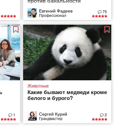
против банальности
Евгений Фадеев
75
Профессионал
Животные
ь
Какие бывают медведи кроме
белого и бурого?
Сергей Курий
1
2
Грандмастер