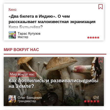
Кино
«Два билета в Индию». О чем
рассказывает малоизвестная экранизация
Кира Булычёва?
Тарас Кутузов
Мастер
МИР ВОКРУГ НАС
Мир вокруг нас
Как появились и развивались грибы
на Земле?
Олег Банцекин
2
Грандмастер