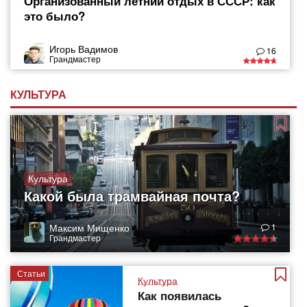
Организованный летний отдых в СССР: как
это было?
Игорь Вадимов
16
Грандмастер
КУЛЬТУРА
Культура
Какой была трамвайная почта?
Максим Мищенко
1
Грандмастер
Статьи
Культура
Как появилась