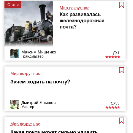
Статьи
Мир вокруг нас
Как развивалась
железнодорожная
почта?
Максим Мищенко
1
Грандмастер
Мир вокруг нас
Зачем ходить на почту?
Дмитрий Янышев
33
Мастер
Мир вокруг нас
Какая почта может сильно удивить