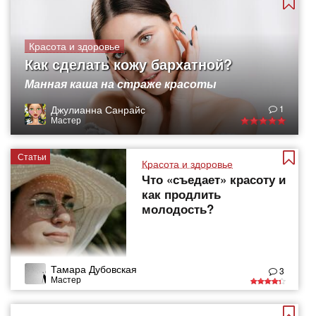
Красота и здоровье
Как сделать кожу бархатной?
Манная каша на страже красоты
Джулианна Санрайс
1
Мастер
Статьи
Красота и здоровье
Что «съедает» красоту и
как продлить
молодость?
Тамара Дубовская
3
Мастер