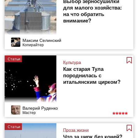
Выбор зерносушилки
для малого хозяйства:
на что обратить
внимание?
Максим Селинский
Копирайтер
Статьи
Культура
Как старая Тула
породнилась с
итальянским цирком?
Валерий Руденко
Мастер
Статьи
Проза жизни
Что за цирк без коней?