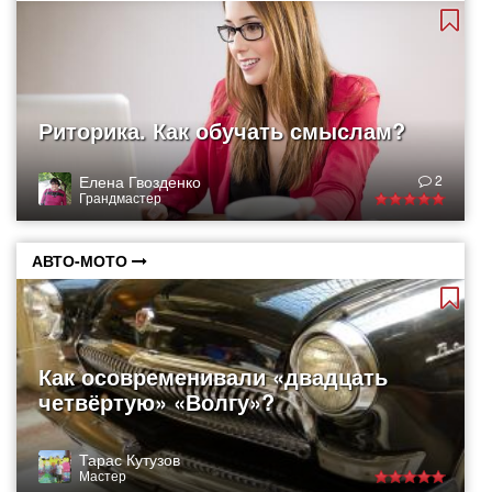
Риторика. Как обучать смыслам?
Елена Гвозденко
2
Грандмастер
АВТО-МОТО
Как осовременивали «двадцать
четвёртую» «Волгу»?
Тарас Кутузов
Мастер