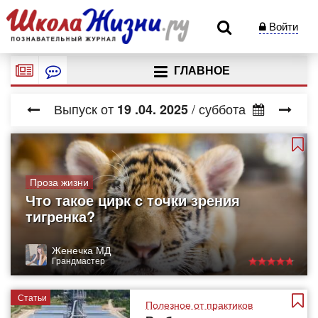
Войти
ГЛАВНОЕ
Выпуск от
/ суббота
19
.04.
2025
Проза жизни
Что такое цирк с точки зрения
тигренка?
Женечка МД
Грандмастер
Статьи
Полезное от практиков