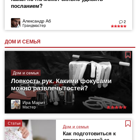
посланием?
Александр Аб
2
Грандмастер
ДОМ И СЕМЬЯ
Дом и семья
Ловкость рук. Какими фокусами
можно развлечь гостей?
Ира Марит
Мастер
Статьи
Дом и семья
Как подготовиться к
приходу гостей за