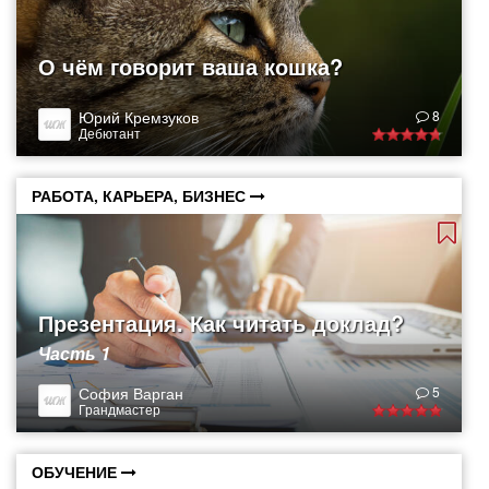
О чём говорит ваша кошка?
Юрий Кремзуков
8
Дебютант
РАБОТА, КАРЬЕРА, БИЗНЕС
Презентация. Как читать доклад?
Часть 1
София Варган
5
Грандмастер
ОБУЧЕНИЕ