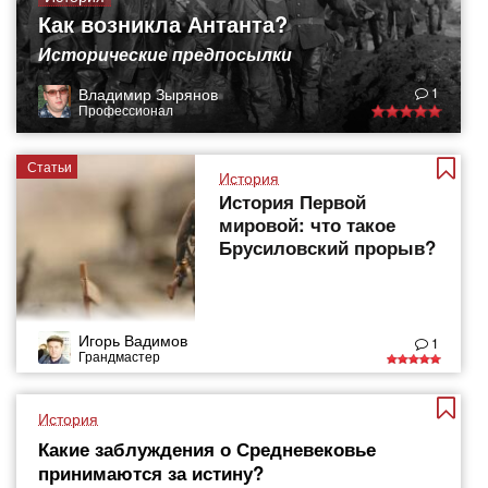
Как возникла Антанта?
Исторические предпосылки
Владимир Зырянов
1
Профессионал
Статьи
История
История Первой
мировой: что такое
Брусиловский прорыв?
Игорь Вадимов
1
Грандмастер
История
Какие заблуждения о Средневековье
принимаются за истину?