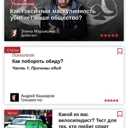
Психология
Как токсичная маскулинность
убивает наше общество?
Элина Марыксина
Дебютант
Статьи
Психология
Как побороть обиду?
Часть 1. Причины обид
Андрей Кашкаров
Грандмастер
Тесты
Какой из вас
велосипедист? Тест для
тех, кто любит спорт