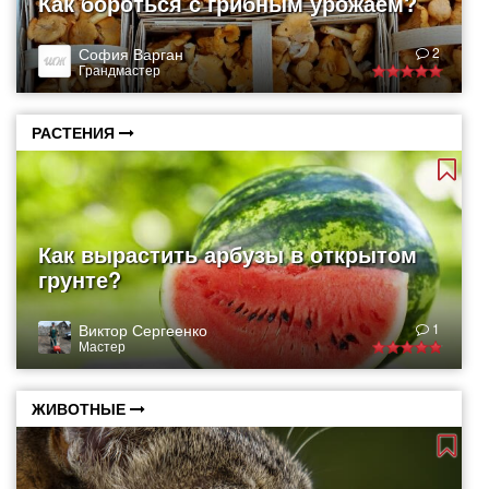
Как бороться с грибным урожаем?
София Варган
2
Грандмастер
РАСТЕНИЯ
Как вырастить арбузы в открытом
грунте?
Виктор Сергеенко
1
Мастер
ЖИВОТНЫЕ