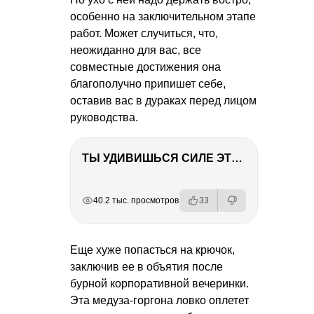
особенно на заключительном этапе
работ. Может случиться, что,
неожиданно для вас, все
совместные достижения она
благополучно припишет себе,
оставив вас в дураках перед лицом
руководства.
ТЫ УДИВИШЬСЯ СИЛЕ ЭТО ЧЕЛОВЕКА! Блог о нашей поездке в Вышний Волочек
РЕКЛАМА
РЕКЛАМА
РЕКЛАМА
РЕКЛАМА
40.2 тыс. просмотров
33
Еще хуже попасться на крючок,
заключив ее в объятия после
бурной корпоративной вечеринки.
Эта медуза-горгона ловко оплетет