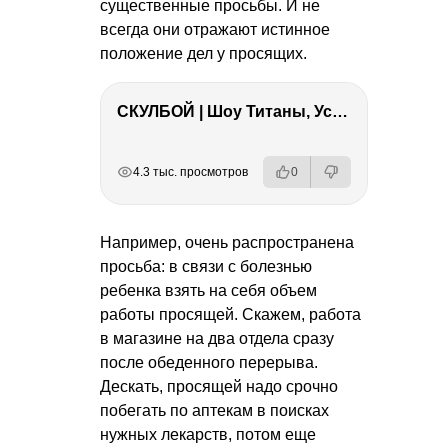
существенные просьбы. И не
всегда они отражают истинное
положение дел у просящих.
СКУЛБОЙ | Шоу Титаны, Усейн Болт, Ларрат, Зашквар!
РЕКЛАМА
РЕКЛАМА
РЕКЛАМА
РЕКЛАМА
РЕКЛАМА
4.3 тыс. просмотров
0
Например, очень распространена
просьба: в связи с болезнью
ребенка взять на себя объем
работы просящей. Скажем, работа
в магазине на два отдела сразу
после обеденного перерыва.
Дескать, просящей надо срочно
побегать по аптекам в поисках
нужных лекарств, потом еще