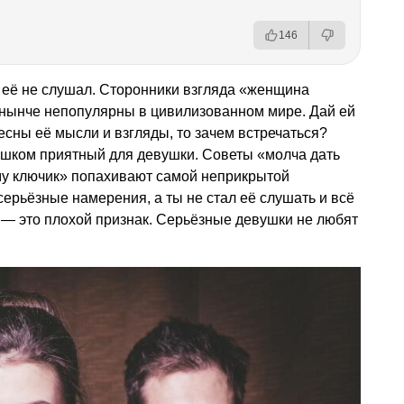
146
ы её не слушал. Сторонники взгляда «женщина
— нынче непопулярны в цивилизованном мире. Дай ей
есны её мысли и взгляды, то зачем встречаться?
ишком приятный для девушки. Советы «молча дать
ему ключик» попахивают самой неприкрытой
серьёзные намерения, а ты не стал её слушать и всё
 — это плохой признак. Серьёзные девушки не любят