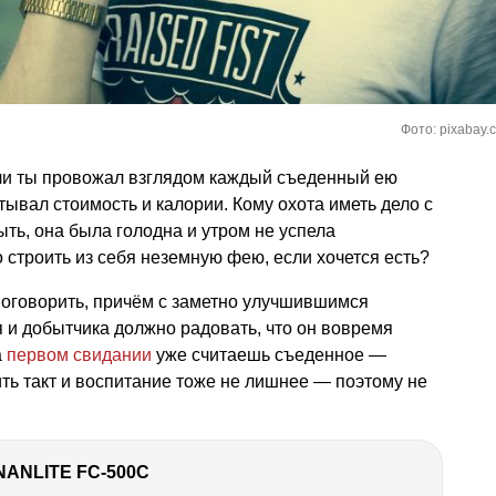
Фото: pixabay.
сли ты провожал взглядом каждый съеденный ею
тывал стоимость и калории. Кому охота иметь дело с
ыть, она была голодна и утром не успела
 строить из себя неземную фею, если хочется есть?
поговорить, причём с заметно улучшившимся
 и добытчика должно радовать, что он вовремя
а
первом свидании
уже считаешь съеденное —
ить такт и воспитание тоже не лишнее — поэтому не
NANLITE FC-500C