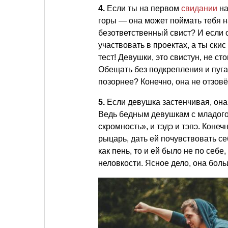
4.
Если ты на первом
свидании
на
горы — она может поймать тебя н
безответственный свист? И если о
участвовать в проектах, а ты ски
тест! Девушки, это свистун, не ст
Обещать без подкрепления и пуга
позорнее? Конечно, она не отзовё
5.
Если девушка застенчивая, она,
Ведь бедным девушкам с младого 
скромность», и тэдэ и тэпэ. Конеч
рыцарь, дать ей почувствовать се
как пень, то и ей было не по себе
неловкости. Ясное дело, она боль