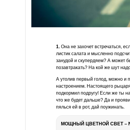
1.
Она не захочет встречаться, е
листик салата и мысленно подсчи
занудой и скупердяем? А может б
позавтракать? На кой же шут надо
А утолив первый голод, можно и 
настроением. Настоящего рыцаря
подкормил подругу! Если же ты н
что же будет дальше? Да и прояв
пялься ей в рот, дай поужинать.
МОЩНЫЙ ЦВЕТНОЙ СВЕТ – 