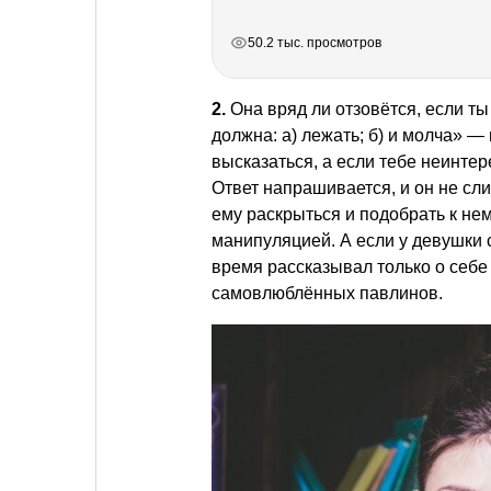
РЕКЛАМА
РЕКЛАМА
РЕКЛАМА
РЕКЛАМА
РЕКЛАМА
РЕКЛАМА
РЕКЛАМА
50.2 тыс. просмотров
2.
Она вряд ли отзовётся, если т
должна: а) лежать; б) и молча» 
высказаться, а если тебе неинтер
Ответ напрашивается, и он не сл
ему раскрыться и подобрать к н
манипуляцией. А если у девушки 
время рассказывал только о себе
самовлюблённых павлинов.