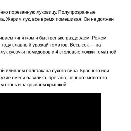
онко порезанную луковицу. Полупрозрачные
а. Жарим лук, все время помешивая. Он не должен
ваем кипятком и быстренько раздеваем. Режем
ом году славный урожай томатов. Весь сок — на
лук кусочки помидоров и 4 столовые ложки томатной
й вливаем полстакана сухого вина. Красного или
ухие смеси базилика, орегано, черного молотого
ем огонь и закрываем крышкой.