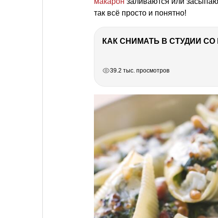
макарон
заливаются или засыпаютс
так всё просто и понятно!
КАК СНИМАТЬ В СТУДИИ С
РЕКЛАМА
РЕКЛАМА
РЕКЛАМА
39.2 тыс. просмотров