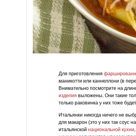
Для приготовления
фаршированн
маникотти или каннеллони (в пер
Внимательно посмотрите на длинн
изделия
выложены. Они такие тол
только раковинка у них тоже буде
Итальянки никогда ничего не выб
для макарон (это у них так соус 
итальянской
национальной кухни