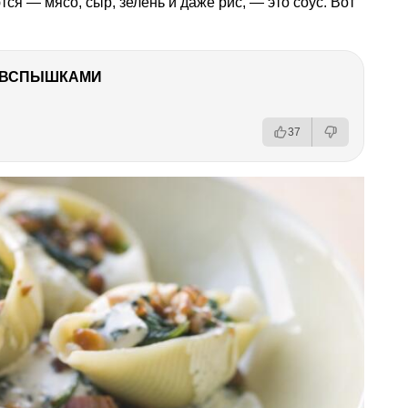
я — мясо, сыр, зелень и даже рис, — это соус. Вот
О ВСПЫШКАМИ
37