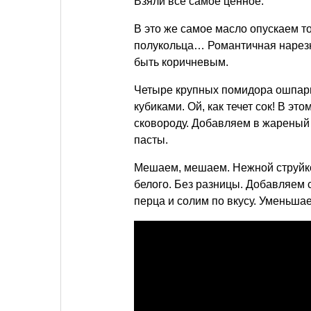
Взяли все самое ценное.
В это же самое масло опускаем т
полукольца… Романтичная нарезк
быть коричневым.
Четыре крупных помидора ошпари
кубиками. Ой, как течет сок! В эт
сковороду. Добавляем в жареный 
пасты.
Мешаем, мешаем. Нежной струйко
белого. Без разницы. Добавляем с
перца и солим по вкусу. Уменьша