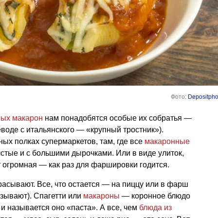
Фото:
Depositpho
ых макарон
нам понадобятся особые их собратья —
еводе с итальянского — «крупный тростник»).
ых полках супермаркетов, там, где все
макаронные
стые и с большими дырочками. Или в виде улиток,
т огромная — как раз для фаршировки годится.
расывают. Все, что остается — на пиццу или в фарш
называют). Спагетти или
макароны
— коронное блюдо
, и называется оно «паста». А все, чем
блюда из