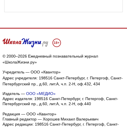
18+
© 2000–2026 Ежедневный познавательный журнал
«ШколаЖизни.ру»
Учредитель — ООО «Квантор»
Адрес учредителя: 198516 Санкт-Петербург, г. Петергоф, Санкт-
Петербургский пр., д.60, лит.А, ч.п. 2-Н, оф.432, 434
Издатель —
ООО «МЕДИО»
Адрес издателя: 198516 Санкт-Петербург, г. Петергоф, Санкт-
Петербургский пр., д.60, лит.А, ч.п. 2-Н, оф.440
Мы собираем файлы cookie и применяем
Яндекс.Метрику
.
Редакция — ООО «Квантор»
Главный редактор — Хорошев Михаил Валерьевич
Подробнее
ПРИНЯТЬ
Адрес редакции:
198516
Санкт-Петербург, г. Петергоф
,
Санкт-