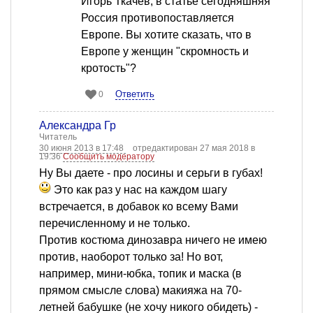
Игорь Ткачев, в статье сегодняшняя
Россия противопоставляется
Европе. Вы хотите сказать, что в
Европе у женщин "скромность и
кротость"?
Ответить
0
Александра Гр
Читатель
30 июня 2013 в 17:48
отредактирован 27 мая 2018 в
19:36
Сообщить модератору
Ну Вы даете - про лосины и серьги в губах!
Это как раз у нас на каждом шагу
встречается, в добавок ко всему Вами
перечисленному и не только.
Против костюма динозавра ничего не имею
против, наоборот только за! Но вот,
например, мини-юбка, топик и маска (в
прямом смысле слова) макияжа на 70-
летней бабушке (не хочу никого обидеть) -