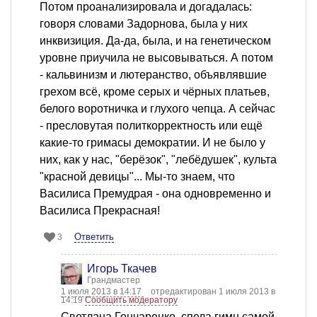
Потом проанализировала и догадалась:
говоря словами Задорнова, была у них
инквизиция. Да-да, была, и на генетическом
уровне приучила не высовываться. А потом
- кальвинизм и лютеранство, объявлявшие
грехом всё, кроме серых и чёрных платьев,
белого воротничка и глухого чепца. А сейчас
- пресловутая политкорректность или ещё
какие-то гримасы демократии. И не было у
них, как у нас, "берёзок", "лебёдушек", культа
"красной девицы"... Мы-то знаем, что
Василиса Премудрая - она одновременно и
Василиса Прекрасная!
Ответить
3
Игорь Ткачев
Грандмастер
1 июля 2013 в 14:17
отредактирован 1 июля 2013 в
14:19
Сообщить модератору
Светлана Гончаренко, спела гимн самой