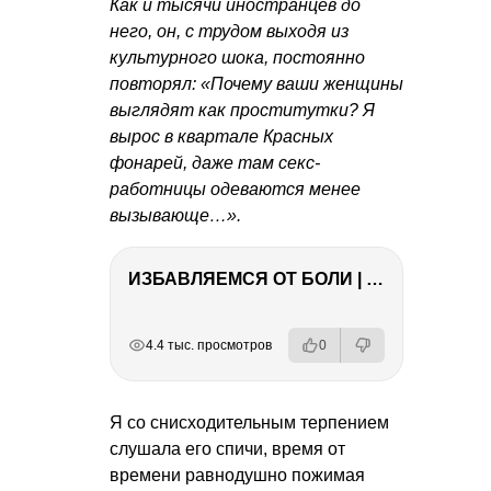
Как и тысячи иностранцев до
него, он, с трудом выходя из
культурного шока, постоянно
повторял: «Почему ваши женщины
выглядят как проститутки? Я
вырос в квартале Красных
фонарей, даже там секс-
работницы одеваются менее
вызывающе…».
ИЗБАВЛЯЕМСЯ ОТ БОЛИ | Важность режима и питания
РЕКЛАМА
РЕКЛАМА
РЕКЛАМА
РЕКЛАМА
4.4 тыс. просмотров
0
Я со снисходительным терпением
слушала его спичи, время от
времени равнодушно пожимая