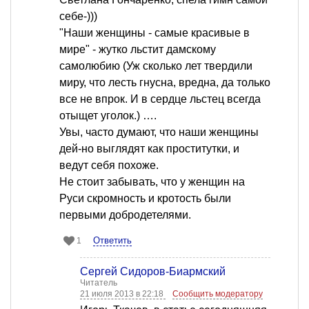
себе-)))
"Наши женщины - самые красивые в
мире" - жутко льстит дамскому
самолюбию (Уж сколько лет твердили
миру, что лесть гнусна, вредна, да только
все не впрок. И в сердце льстец всегда
отыщет уголок.) ….
Увы, часто думают, что наши женщины
дей-но выглядят как проститутки, и
ведут себя похоже.
Не стоит забывать, что у женщин на
Руси скромность и кротость были
первыми добродетелями.
Ответить
1
Сергей Сидоров-Биармский
Читатель
21 июля 2013 в 22:18
Сообщить модератору