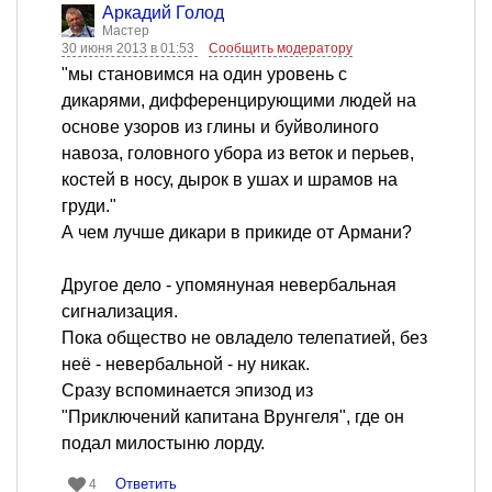
Аркадий Голод
Мастер
30 июня 2013 в 01:53
Сообщить модератору
"мы становимся на один уровень с
дикарями, дифференцирующими людей на
основе узоров из глины и буйволиного
навоза, головного убора из веток и перьев,
костей в носу, дырок в ушах и шрамов на
груди."
А чем лучше дикари в прикиде от Армани?
Другое дело - упомянуная невербальная
сигнализация.
Пока общество не овладело телепатией, без
неё - невербальной - ну никак.
Сразу вспоминается эпизод из
"Приключений капитана Врунгеля", где он
подал милостыню лорду.
Ответить
4