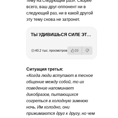
тему на следующий раз». Скорее
всего, ваш друг-оппонент ни в
следующий раз, ни в какой другой
эту тему снова не затронет.
ТЫ УДИВИШЬСЯ СИЛЕ ЭТО ЧЕЛОВЕКА! Блог о нашей поездке в Вышний Волочек
РЕКЛАМА
РЕКЛАМА
РЕКЛАМА
РЕКЛАМА
РЕКЛАМА
40.2 тыс. просмотров
33
Ситуация третья:
«Когда люди вступают в тесное
общение между собой, то их
поведение напоминает
дикобразов, пытающихся
согреться в холодную зимнюю
ночь. Им холодно, они
прижимаются друг к другу, но чем