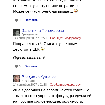
что ничего хорошего не выйдет, так как
вовремя эту черту во мне не развили...
Может сейчас что-нибудь выйдет...
Ответить
0
Валентина Пономарева
Грандмастер
14 сентября 2007 в 12:21
Сообщить модератору
Понравилось.+5. Стася, с успешным
дебютом в ШЖ
Оценка статьи: 5
Ответить
0
Владимир Кузнецов
Дебютант
14 сентября 2007 в 11:38
Сообщить модератору
ещё в дополнение вспоминаются советы, о
том, что стоит упрощать фигуру, разделяя её
на простые состовляющие: окружности,