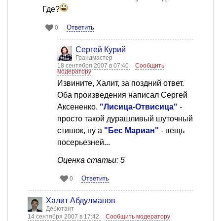
Где?
Ответить
0
Сергей Курий
Грандмастер
18 сентября 2007 в 07:40
Сообщить
модератору
Извините, Халит, за поздний ответ.
Оба произведения написал Сергей
Аксененко.
"Лисица-Отвисица"
-
просто такой дурашливый шуточный
стишок, ну а
"Бес Мариан"
- вещь
посерьезней...
Оценка статьи: 5
Ответить
0
Халит Абдулманов
Дебютант
14 сентября 2007 в 17:42
Сообщить модератору