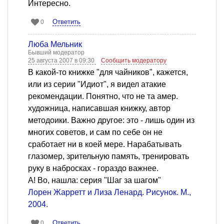
Интересно.
Ответить
0
Люба Мельник
Бывший модератор
25 августа 2007 в 09:30
Сообщить модератору
В какой-то книжке "для чайников", кажется,
или из серии "Идиот", я видел атакие
рекомендации. Понятно, что не та амер.
художница, написавшая книжку, автор
методоики. Важно другое: это - лишь один из
многих советов, и сам по себе он не
сработает ни в коей мере. Нарабатывать
глазомер, зрительную память, тренировать
руку в набросках - гораздо важнее.
А! Во, нашла: серия "Шаг за шагом"
Лорен Жарретт и Лиза Ленард. Рисунок. М.,
2004.
Ответить
0