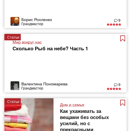
Борис Рохленко
9
Грандмастер
Статьи
Мир вокруг нас
Сколько Рыб на небе? Часть 1
Валентина Пономарева
9
Грандмастер
Статьи
Дом и семья
Как ухаживать за
вещами без особых
усилий, но с
прекрасными