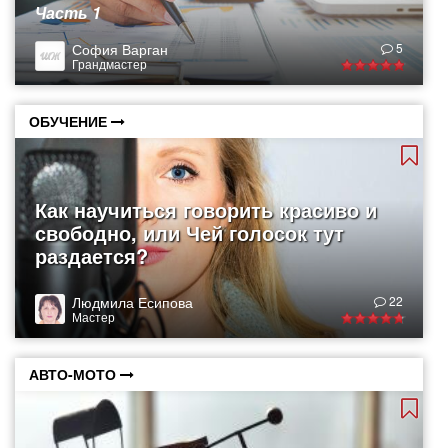
Часть 1
София Варган
5
Грандмастер
ОБУЧЕНИЕ
Как научиться говорить красиво и
свободно, или Чей голосок тут
раздается?
Людмила Есипова
22
Мастер
АВТО-МОТО