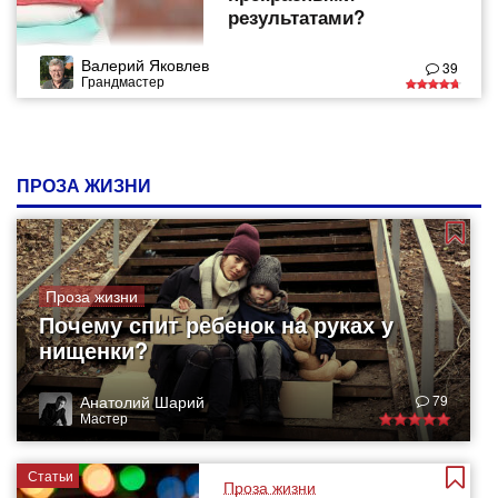
результатами?
Валерий Яковлев
39
Грандмастер
ПРОЗА ЖИЗНИ
Проза жизни
Почему спит ребенок на руках у
нищенки?
Анатолий Шарий
79
Мастер
Статьи
Проза жизни