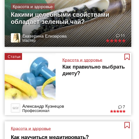
Красота и здоровье
Какими целебными свойствами
обладает зеленый чай?
Екатерина Елизарова
11
Мастер
Статьи
Красота и здоровье
Как правильно выбрать
диету?
Александр Кузнецов
7
Профессионал
Красота и здоровье
Как научиться медитировать?