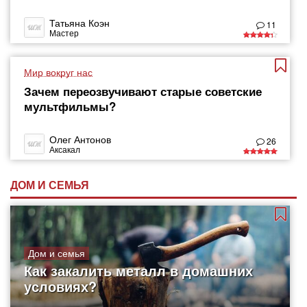
Татьяна Коэн
11
Мастер
Мир вокруг нас
Зачем переозвучивают старые советские
мультфильмы?
Олег Антонов
26
Аксакал
ДОМ И СЕМЬЯ
Дом и семья
Как закалить металл в домашних
условиях?