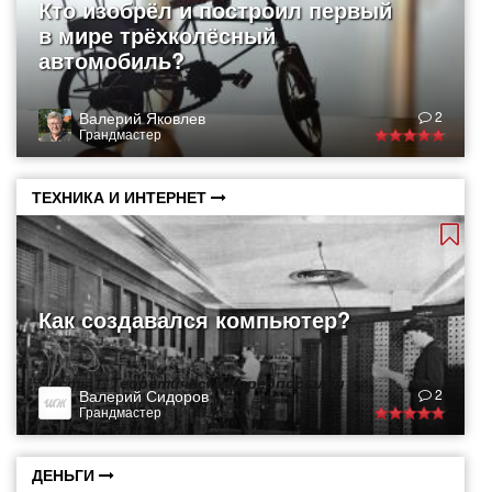
Кто изобрёл и построил первый
в мире трёхколёсный
автомобиль?
Валерий Яковлев
2
Грандмастер
ТЕХНИКА И ИНТЕРНЕТ
Как создавался компьютер?
Часть 1. Теоретические предпосылки
Валерий Сидоров
2
Грандмастер
ДЕНЬГИ