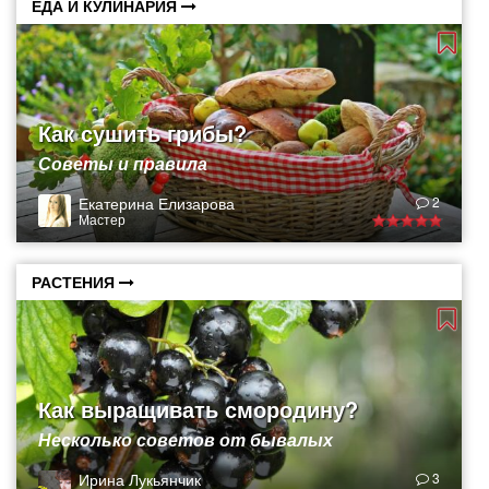
ЕДА И КУЛИНАРИЯ
Как сушить грибы?
Советы и правила
Екатерина Елизарова
2
Мастер
РАСТЕНИЯ
Как выращивать смородину?
Несколько советов от бывалых
Ирина Лукьянчик
3