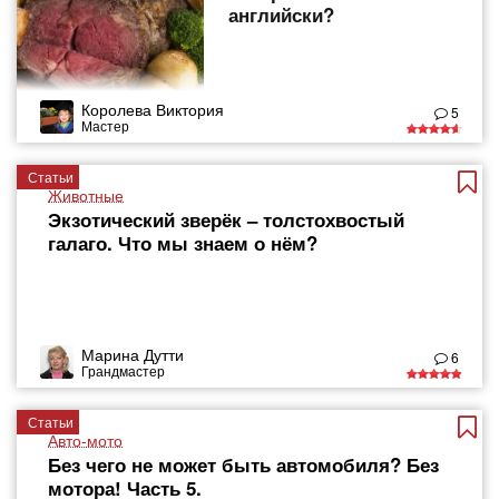
английски?
Королева Виктория
5
Мастер
Статьи
Животные
Экзотический зверёк – толстохвостый
галаго. Что мы знаем о нём?
Марина Дутти
6
Грандмастер
Статьи
Авто-мото
Без чего не может быть автомобиля? Без
мотора! Часть 5.