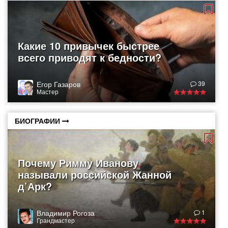
Какие 10 привычек быстрее
всего приводят к бедности?
Егор Газаров
39
Мастер
БИОГРАФИИ
Почему Римму Иванову
называли российской Жанной
д’Арк?
Владимир Рогоза
1
Грандмастер