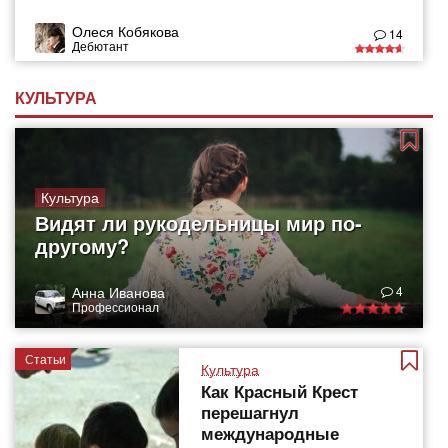
Олеся Кобякова
14
Дебютант
КУЛЬТУРА
Культура
Видят ли рукодельницы мир по-
другому?
Анна Иванова
4
Профессионал
Статьи
Культура
Как Красный Крест
перешагнул
международные