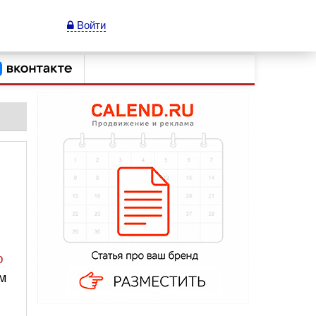
Войти
ю
ам