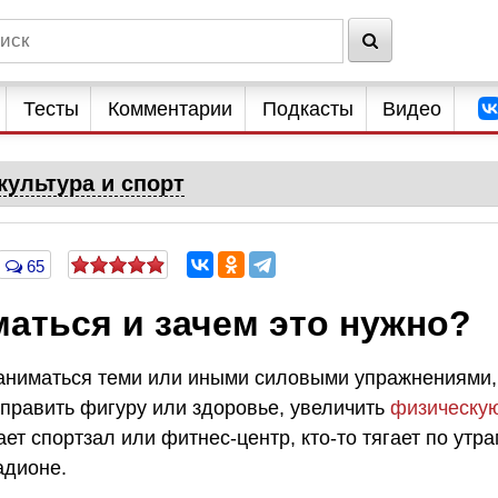
Тесты
Комментарии
Подкасты
Видео
культура и спорт
65
аться и зачем это нужно?
заниматься теми или иными силовыми упражнениями,
оправить фигуру или здоровье, увеличить
физическу
ает спортзал или фитнес-центр, кто-то тягает по утр
адионе.