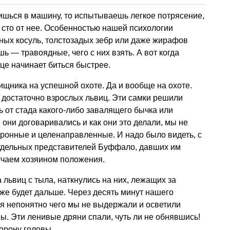
дишься в машину, то испытываешь легкое потрясение,
в сто от нее. Особенностью нашей психологии
чных косуль, толстозадых зебр или даже жирафов
 — травоядные, чего с них взять. А вот когда
це начинает биться быстрее.
ищника на успешной охоте. Да и вообще на охоте.
 достаточно взрослых львиц. Эти самки решили
 от стада какого-либо завалящего бычка или
 они договаривались и как они это делали, мы не
хронные и целенаправленные. И надо было видеть, с
отдельных представителей Буффало, давших им
лучаем хозяином положения.
а львиц с тыла, наткнулись на них, лежащих за
 же будет дальше. Через десять минут нашего
я непонятно чего мы не выдержали и осветили
 Эти ленивые дряни спали, чуть ли не обнявшись!
орону головы.