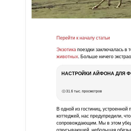
Перейти к началу статьи
Экзотика
поездки заключалась в т
животных
. Больше ничего экстра
НАСТРОЙКИ АЙФОНА ДЛЯ 
РЕКЛАМА
РЕКЛАМА
РЕКЛАМА
31.6 тыс. просмотров
В одной из гостиниц, устроенной 
коттеджей, нас предупредили, что 
сопровождающим. Мы в этом убеди
откусывающей, небольшая обезьян