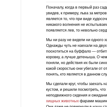
Поначалу, когда в первый раз са
увидев, к примеру, льва за метро
является то, что при виде худосо
никакого волнения не испытываешь
появляется лев, то невольно серд
Мы ни разу не видели ни одного х
Однажды чуть не наехали на двух
поохотиться на буффало — отбить
коровку, а лучше детеныша. О чем
поняли, но действия их были син
какой скоростью они убегали от 
понять, кто является в данном с
Мы сделали круг, чтобы заехать н
кустом, и решили посмотреть, что
неподвижного сидения и ожидани
хищных животных
фарами машины.
Они даже не повернули в нашу ст