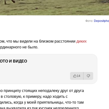
Фото:
Depositpho
ом, что мы видели на близком расстоянии
диких
ординарного не было.
ФОТО И ВИДЕО
14
по принципу стоящих неподалеку друг от друга
в столовую, к примеру, надо ходить с
лись, когда у моей приятельницы, что-то там
а выхватила из рук кусочек недоеденного,