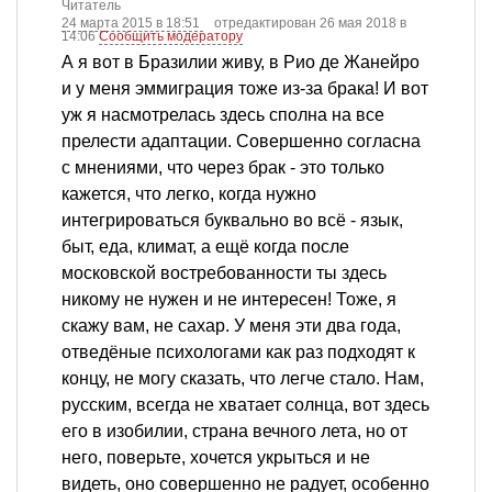
Читатель
24 марта 2015 в 18:51
отредактирован 26 мая 2018 в
14:06
Сообщить модератору
А я вот в Бразилии живу, в Рио де Жанейро
и у меня эммиграция тоже из-за брака! И вот
уж я насмотрелась здесь сполна на все
прелести адаптации. Совершенно согласна
с мнениями, что через брак - это только
кажется, что легко, когда нужно
интегрироваться буквально во всё - язык,
быт, еда, климат, а ещё когда после
московской востребованности ты здесь
никому не нужен и не интересен! Тоже, я
скажу вам, не сахар. У меня эти два года,
отведёные психологами как раз подходят к
концу, не могу сказать, что легче стало. Нам,
русским, всегда не хватает солнца, вот здесь
его в изобилии, страна вечного лета, но от
него, поверьте, хочется укрыться и не
видеть, оно совершенно не радует, особенно