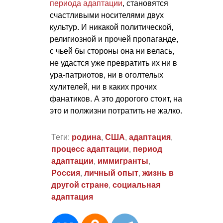
периода адаптации
, становятся
счастливыми носителями двух
культур. И никакой политической,
религиозной и прочей пропаганде,
с чьей бы стороны она ни велась,
не удастся уже превратить их ни в
ура-патриотов, ни в оголтелых
хулителей, ни в каких прочих
фанатиков. А это дорогого стоит, на
это и полжизни потратить не жалко.
Теги:
родина
,
США
,
адаптация
,
процесс адаптации
,
период
адаптации
,
иммигранты
,
Россия
,
личный опыт
,
жизнь в
другой стране
,
социальная
адаптация