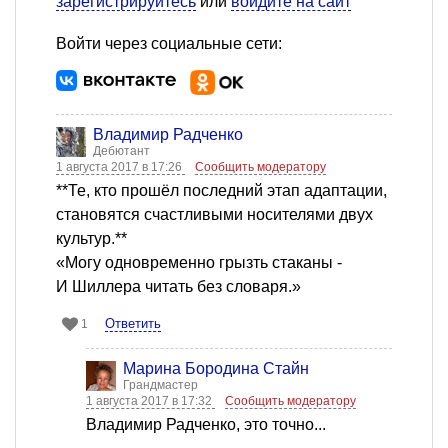
зарегистрируйтесь
или
войдите на сайт
Войти через социальные сети:
Владимир Радченко
Дебютант
1 августа 2017 в 17:26
Сообщить модератору
**Те, кто прошёл последний этап адаптации,
становятся счастливыми носителями двух
культур.**
«Могу одновременно грызть стаканы -
И Шиллера читать без словаря.»
Ответить
1
Марина Бородина Стайн
Грандмастер
1 августа 2017 в 17:32
Сообщить модератору
Владимир Радченко, это точно...