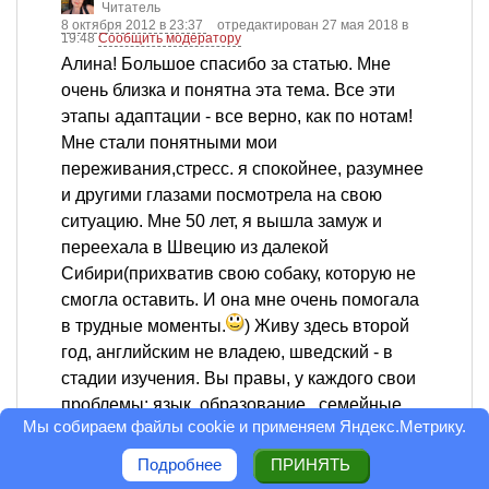
Читатель
8 октября 2012 в 23:37
отредактирован 27 мая 2018 в
19:48
Сообщить модератору
Алина! Большое спасибо за статью. Мне
очень близка и понятна эта тема. Все эти
этапы адаптации - все верно, как по нотам!
Мне стали понятными мои
переживания,стресс. я спокойнее, разумнее
и другими глазами посмотрела на свою
ситуацию. Мне 50 лет, я вышла замуж и
переехала в Швецию из далекой
Сибири(прихватив свою собаку, которую не
смогла оставить. И она мне очень помогала
в трудные моменты.
) Живу здесь второй
год, английским не владею, шведский - в
стадии изучения. Вы правы, у каждого свои
проблемы: язык, образование , семейные
Мы собираем файлы cookie и применяем
Яндекс.Метрику
.
сложности. Но все эти ступени адаптации, я
думаю, одинаковы для всех. Я прочитала
Подробнее
ПРИНЯТЬ
все комментарии и мне сразу вспомнилась