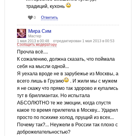
традиций, кухонь
Ответить
0
Мира Сим
Мастер
1 мая 2013 в 00:48
отредактирован 1 мая 2013 в 00:53
Сообщить модератору
Прочла всё....
К сожалению, должна сказать, что поймала
себя на мысли одной...
Я уехала вроде не в зарубежье из Москвы, а
всего лишь в Грузию
. И жили мы с мужем
я не скажу что прямо так здорово и купались
тут в бриллиантах. Но испытала
АБСОЛЮТНО те же эмоции, когда спустя
какое то время прилетела в Москву... Ударил
просто по психике холод, прущий из всех...
Почему так?... Неужели в России так плохо с
доброжелательностью?