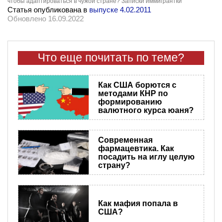
чтобы адаптироваться в чужой стране? Записки иммигрантки
Статья опубликована в
выпуске 4.02.2011
Обновлено 16.09.2022
Что еще почитать по теме?
Как США борются с
методами КНР по
формированию
валютного курса юаня?
Современная
фармацевтика. Как
посадить на иглу целую
страну?
Как мафия попала в
США?