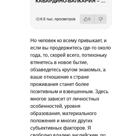
КАБАРДИНО-БАЛКАРИЯ – ПУТЕШЕСТВИЕ НА КАВКАЗ часть 3
РЕКЛАМА
РЕКЛАМА
РЕКЛАМА
РЕКЛАМА
6.6 тыс. просмотров
0
Но человек ко всему привыкает, и
если вы продержитесь где-то около
года, то, скорей всего, потихоньку
втянетесь в новое бытие,
обзаведетесь кругом знакомых, а
ваше отношение к стране
проживания станет более
позитивным и взвешенным. Здесь
многое зависит от личностных
особенностей, уровня
образования, материального
положения и многих других
субъективных факторов. Я
свободно владею английским, по