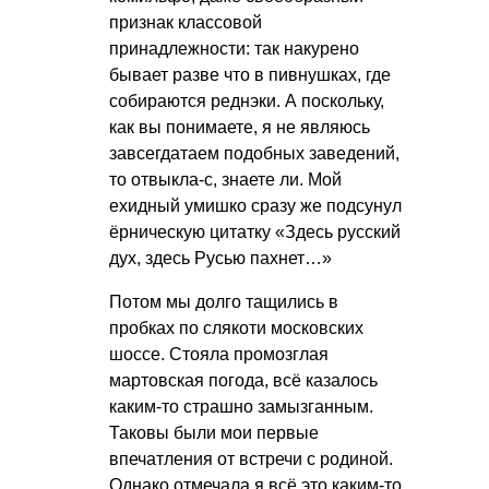
признак классовой
принадлежности: так накурено
бывает разве что в пивнушках, где
собираются реднэки. А поскольку,
как вы понимаете, я не являюсь
завсегдатаем подобных заведений,
то отвыкла-с, знаете ли. Мой
ехидный умишко сразу же подсунул
ёрническую цитатку «Здесь русский
дух, здесь Русью пахнет…»
Потом мы долго тащились в
пробках по слякоти московских
шоссе. Стояла промозглая
мартовская погода, всё казалось
каким-то страшно замызганным.
Таковы были мои первые
впечатления от встречи с родиной.
Однако отмечала я всё это каким-то