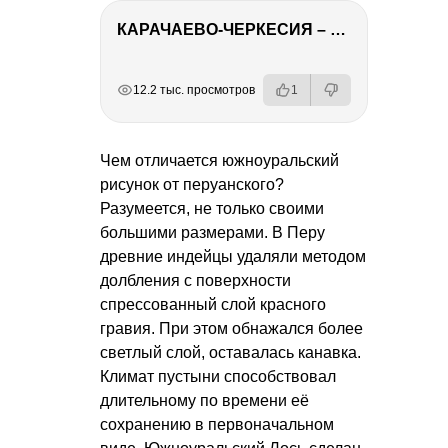
КАРАЧАЕВО-ЧЕРКЕСИЯ – ПУТЕШЕСТВИЕ НА КАВКАЗ часть 2
РЕКЛАМА
РЕКЛАМА
РЕКЛАМА
РЕКЛАМА
12.2 тыс. просмотров
1
Чем отличается южноуральский
рисунок от перуанского?
Разумеется, не только своими
большими размерами. В Перу
древние индейцы удаляли методом
долбления с поверхности
спрессованный слой красного
гравия. При этом обнажался более
светлый слой, оставалась канавка.
Климат пустыни способствовал
длительному по времени её
сохранению в первоначальном