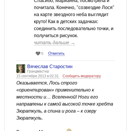
Спасибо, Марианна, посмотрела и
почитала. Конечно, "созвездие Лося"
на карте звездного неба выглядит
круто! Как в детских задачках:
соединить последовательно точки, и
получиться рисунок.
читать дальше →
Ответить
0
Вячеслав Старостин
Грандмастер
15 сентября 2013 в 02:31
Сообщить модератору
Оказывается, Лось строго
«ориентирован» применительно к
местности и… Вселенной! Ноги его
направлены к самой высокой точке хребта
Зюраткуль, а спина и рога – к озеру
Зюраткуль
.