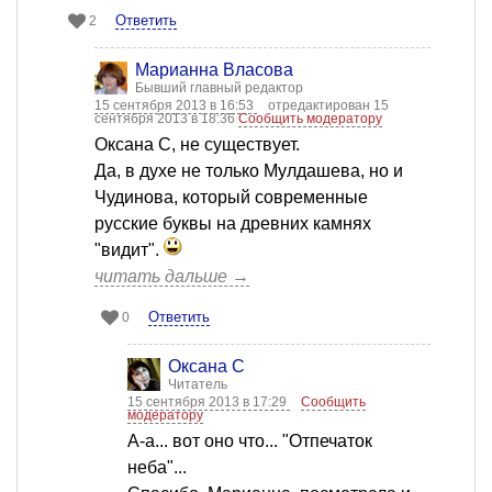
Ответить
2
Марианна Власова
Бывший главный редактор
15 сентября 2013 в 16:53
отредактирован 15
сентября 2013 в 18:36
Сообщить модератору
Оксана С, не существует.
Да, в духе не только Мулдашева, но и
Чудинова, который современные
русские буквы на древних камнях
"видит".
читать дальше →
Ответить
0
Оксана С
Читатель
15 сентября 2013 в 17:29
Сообщить
модератору
А-а... вот оно что... "Отпечаток
неба"...