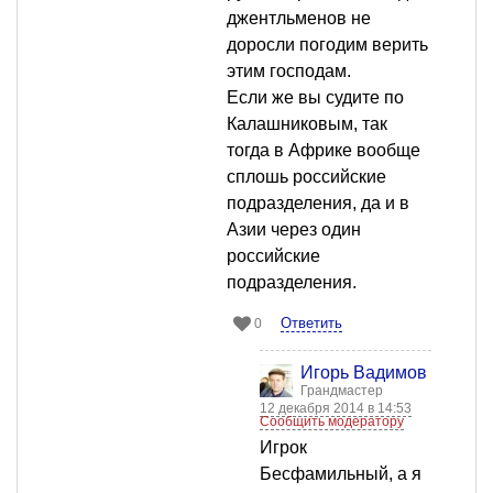
джентльменов не
доросли погодим верить
этим господам.
Если же вы судите по
Калашниковым, так
тогда в Африке вообще
сплошь российские
подразделения, да и в
Азии через один
российские
подразделения.
Ответить
0
Игорь Вадимов
Грандмастер
12 декабря 2014 в 14:53
Сообщить модератору
Игрок
Бесфамильный, а я