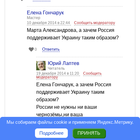
Елена Гончарук
Мастер
10 декабря 2014 в 22:44
Сообщить модератору
Марта Александрова, а зачем Россия
поддерживает Украину таким образом?
Ответить
0
Юрий Лаптев
Читатель
19 декабря 2014 в 11:20
Сообщить
модератору
Елена Гончарук, а зачем Россия
поддерживает Украину таким
образом?
России не нужны ни ваши
чернозёмы,ни ваша
Мы собираем файлы cookie и применяем
Яндекс.Метрику
.
промышленность,своих хватает.
России нужна безопасность. В свое
Подробнее
ПРИНЯТЬ
время Сталин силовым путем