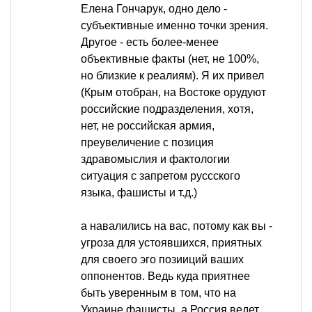
Елена Гончарук, одно дело -
субъективные именно точки зрения.
Другое - есть более-менее
объективные факты (нет, не 100%,
но близкие к реалиям). Я их привел
(Крым отобран, на Востоке орудуют
российские подразделения, хотя,
нет, не российская армия,
преувеличение с позиция
здравомыслия и фактологии
ситуация с запретом руссского
языка, фашисты и т.д.)
а навалились на вас, потому как вы -
угроза для устоявшихся, приятных
для своего эго позииций ваших
оппонентов. Ведь куда приятнее
быть уверенным в том, что на
Украине фашисты, а Россия ведет