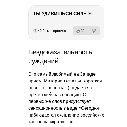
ТЫ УДИВИШЬСЯ СИЛЕ ЭТО ЧЕЛОВЕКА! Блог о нашей поездке в Вышний Волочек
РЕКЛАМА
РЕКЛАМА
РЕКЛАМА
40.0 тыс. просмотров
33
Бездоказательность
суждений
Это самый любимый на Западе
прием. Материал (статья, короткая
новость, репортаж) подается с
претензией на сенсацию. С
первых же слов присутствует
сенсационность в виде «Сегодня
наблюдается скопление российских
танков на украинской