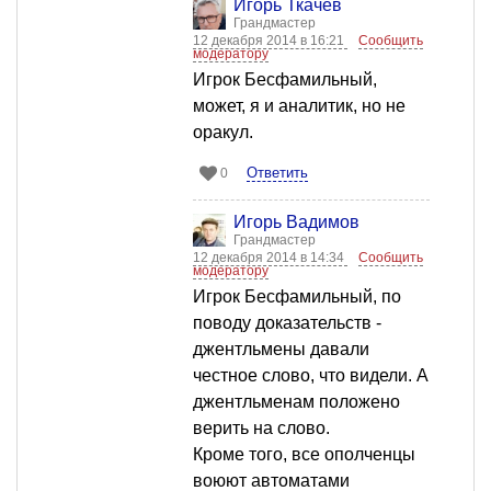
Игорь Ткачев
Грандмастер
12 декабря 2014 в 16:21
Сообщить
модератору
Игрок Бесфамильный,
может, я и аналитик, но не
оракул.
Ответить
0
Игорь Вадимов
Грандмастер
12 декабря 2014 в 14:34
Сообщить
модератору
Игрок Бесфамильный, по
поводу доказательств -
джентльмены давали
честное слово, что видели. А
джентльменам положено
верить на слово.
Кроме того, все ополченцы
воюют автоматами