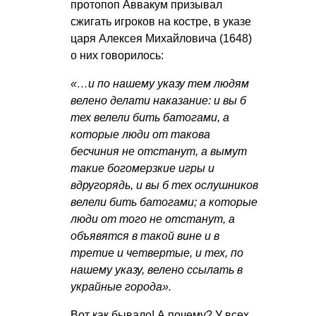
протопоп Аввакум призывал
сжигать игроков на костре, в указе
царя Алексея Михайловича (1648)
о них говорилось:
«…и по нашему указу тем людям
велено делати наказание: и вы б
тех велели бить батогами, а
которые люди от такова
бесчиния не отстанут, а вымут
такие богомерзкие игры и
вдругорядь, и вы б тех ослушников
велели бить батогами; а которые
люди от того не отстанут, а
объявятся в такой вине и в
третие и четвертые, и тех, по
нашему указу, велено ссылать в
украйные города».
Вот как бывало! А почему? У всех