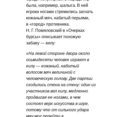
была, например, шалыга. В ней
игроки ногами стремились загнать
кожаный мяч, набитый перьями,
в «город» противника.
Н. Г. Помяловский
в «Очерках
бурсы» описывает похожую
забаву — килу:
«На левой стороне двора около
осьмидесяти человек играют в
килу — кожаный, набитый
волосом мяч величиной с
человеческую голову. Две партии
сходились стена на стену: один из
участников вел килу, медленно
продвигая ее ногами, в чем
состоял верх искусства в игре,
потому что от сильного удара
мяч мог перейти в