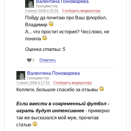
Валентина Пономарева
Грандмастер
3 июня 2008 в 20:26
Сообщить модератору
Пойду да почитаю про Ваш флорбол,
Владимир
А... что простит история? Чесслово, не
поняла
Оценка статьи: 5
Ответить
0
Валентина Пономарева
Грандмастер
3 июня 2008 в 17:54
Сообщить модератору
Коллеги, большое спасибо за отзывы
Если ввести в современный футбол -
играть будут интенсивнее
- примерно
так же высказался мой муж, прочитав
статью