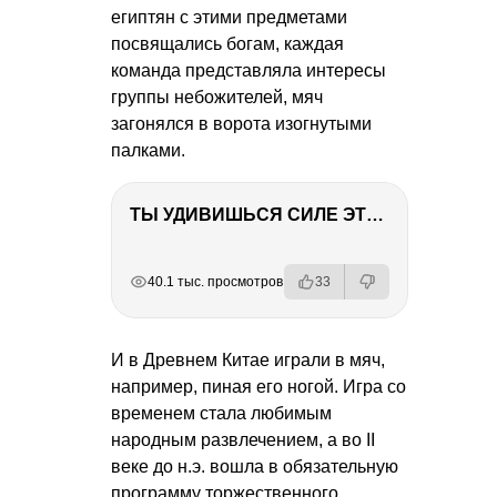
египтян с этими предметами
посвящались богам, каждая
команда представляла интересы
группы небожителей, мяч
загонялся в ворота изогнутыми
палками.
ТЫ УДИВИШЬСЯ СИЛЕ ЭТО ЧЕЛОВЕКА! Блог о нашей поездке в Вышний Волочек
РЕКЛАМА
РЕКЛАМА
РЕКЛАМА
40.1 тыс. просмотров
33
И в Древнем Китае играли в мяч,
например, пиная его ногой. Игра со
временем стала любимым
народным развлечением, а во II
веке до н.э. вошла в обязательную
программу торжественного