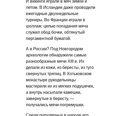
И викинги играли в мяч зимой и
летом. В Исландии даже проводили
ежегодные двухнедельные
турниры. Во Франции играли в
шоллаж: целью попадания мяча
служил обод бочки, обтянутый
пергаментной бумагой.
А в России? Под Новгородом
археологии обнаружили самые
разнообразные мячи XIII в. Их
делали из кожи, из бересты, из туго
свернутых тряпиц. В Хотьковском
монастыре рукодельницы
мастерили их из мягких подушечек,
а внутрь насыпали камешки,
завернутые в бересту, —
получались мячи-погремушки.
Среди популярных в народе игр