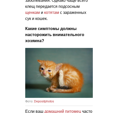
заболевания. Однако чаще всего
клещ передается подсосным
щенкам
и
котятам
с зараженных
сук и кошек.
Какие симптомы должны
насторожить внимательного
хозяина?
Фото:
Depositphotos
Если ваш
домашний питомец
часто