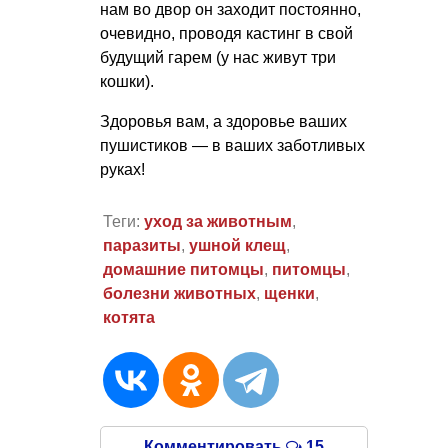
нам во двор он заходит постоянно,
очевидно, проводя кастинг в свой
будущий гарем (у нас живут три
кошки).
Здоровья вам, а здоровье ваших
пушистиков — в ваших заботливых
руках!
Теги:
уход за животным
,
паразиты
,
ушной клещ
,
домашние питомцы
,
питомцы
,
болезни животных
,
щенки
,
котята
Комментировать
15