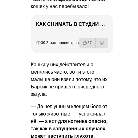
кошек у нас перебывало!
КАК СНИМАТЬ В СТУДИИ СО ВСПЫШКАМИ
РЕКЛАМА
РЕКЛАМА
РЕКЛАМА
39.2 тыс. просмотров
37
Кошки у них действительно
менялись часто, вот и этого
малыша они взяли потому, что их
Барсик не пришел с очередного
загула.
— Да нет, ушным клещом болеют
только животные, — успокоила я
её, — а вот
для котенка опасно,
так как в запущенных случаях
может наступить глухота.