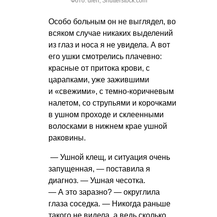
Фото: dien, Shutterstock.com
Особо больным он не выглядел, во
всяком случае никаких выделений
из глаз и носа я не увидела. А вот
его ушки смотрелись плачевно:
красные от притока крови, с
царапками, уже зажившими
и «свежими», с темно-коричневым
налетом, со струпьями и корочками
в ушном проходе и склеенными
волосками в нижнем крае ушной
раковины.
— Ушной клещ, и ситуация очень
запущенная, — поставила я
диагноз. — Ушная чесотка.
— А это заразно? — округлила
глаза соседка. — Никогда раньше
такого не видела, а ведь сколько