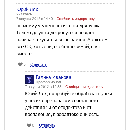
Юрий Лях
Читатель
7 августа 2012 в 14:40
Сообщить модератору
по-моему у моего песика эта дрянушка.
Только до ушка дотронуться не дает -
начинает скулить и вырывается. А с котом
все ОК, хоть они, особенно зимой, спят
вместе.
Ответить
0
Галина Иванова
Профессионал
7 августа 2012 в 15:33
Сообщить модератору
Юрий Лях, попробуйте обработать ушки
у песика препаратом сочетанного
действия : и от отодектоза и от
воспаления, в зооаптеке они есть.
Ответить
0