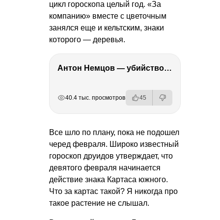
цикл гороскопа целый год. «За
компанию» вместе с цветочным
занялся еще и кельтским, знаки
которого — деревья.
Антон Немцов — убийство Бориса Немцова, переезд в Дубай, семья и политика
РЕКЛАМА
РЕКЛАМА
РЕКЛАМА
40.4 тыс. просмотров
45
Все шло по плану, пока не подошел
черед февраля. Широко известный
гороскоп друидов утверждает, что
девятого февраля начинается
действие знака Картаса южного.
Что за картас такой? Я никогда про
такое растение не слышал.