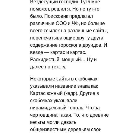
Вездесущий господин Гугл мне
поможет, решил я. Но не тут-то
было. Поисковик предлагал
различные ООО и ЧФ, но больше
всего ссылок на различные сайты,
перепечатывающие друг у друга
содержание гороскопа друидов. И
везде — картас и картас.
Раскидистый, мощный… Ну и
далее по тексту.
Некоторые сайты в скобочках
указывали название знака как
Картас южный (кедр). Другие в
скобочках указывали
пирамидальный тополь. Что за
чертовщина такая. То, что древние
кельты могли давать
общеизвестным деревьям свои