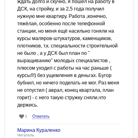
ждать долго и скучно, я пошёл на работу в
ДСК, на стройку, и за 2,5 года получил
нужную мне квартиру. Работа ,конечно,
тяжёлая, особенно после телефонной
станции, но меня ещё насильно гоняли на
курсы маляров-штукатуров, каменщиков,
плотников, т.к. специальности строительной
не было , а у ДСК был план по "
выращиванию" молодых специалистов ,
плюсом уходил с работы на час раньше (
курсы!!!) без ущемления в деньгах. Бугор
бубнил, но ничего поделать не мог. Раз меня
не отпустил ( аврал, конец квартала, план
горит) - с него такую стружку сняли,что
держись.
Ответить
3
Марина Кураленко
Читатель