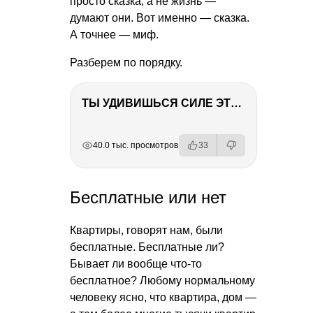
просто сказка, а не жизнь —
думают они. Вот именно — сказка.
А точнее — миф.
Разберем по порядку.
ТЫ УДИВИШЬСЯ СИЛЕ ЭТО ЧЕЛОВЕКА! Блог о нашей поездке в Вышний Волочек
РЕКЛАМА
РЕКЛАМА
РЕКЛАМА
40.0 тыс. просмотров
33
Бесплатные или нет
Квартиры, говорят нам, были
бесплатные. Бесплатные ли?
Бывает ли вообще что-то
бесплатное? Любому нормальному
человеку ясно, что квартира, дом —