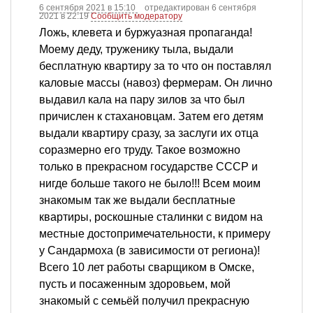
6 сентября 2021 в 15:10
отредактирован 6 сентября
2021 в 22:19
Сообщить модератору
Ложь, клевета и буржуазная пропаганда!
Моему деду, труженику тыла, выдали
бесплатную квартиру за то что он поставлял
кaловые массы (навоз) фермерам. Он лично
выдавил кaла на пару зилов за что был
причислен к стахановцам. Затем его детям
выдали квартиру сразу, за заслуги их отца
соразмерно его труду. Такое возможно
только в прекрасном государстве СССР и
нигде больше такого не было!!! Всем моим
знакомым так же выдали бесплатные
квартиры, роскошные сталинки с видом на
местные достопримечательности, к примеру
у Сандармоха (в зависимости от региона)!
Всего 10 лет работы сварщиком в Омске,
пусть и посаженным здоровьем, мой
знакомый с семьёй получил прекрасную