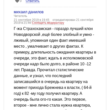
Ответить
0
михаил данилов
Читатель
21 сентября 2019 в 19:45
отредактирован 21 сентября
2019 в 21:46
Сообщить модератору
Г-жа Страхохамская - гораздо лучший клон
Новодворской ,ещё более злобный и умно -
лживый, упоминая один факт имевший
место , умалчивает о других фактах. К
примеру, длительность ожидания квартиры в
очереди, это факт, ждать в исполкомовской
очереди надо было долго, в районе 10 -12
лет. Правда. Прочитал статистические
данные, и узнал, что последний
записавшийся в очередь на квартиру на
момент прихода Брежнева к власти, ( 64-й
год) к 82 -му году получил квартиру. А
очередь была ого-го какая. Это первое,
второе - мне лично стала нужна квартира,