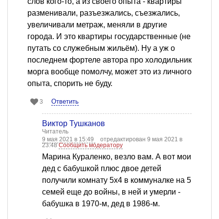
слов кого-то, а из своего опыта - квартиры
разменивали, разъезжались, съезжались,
увеличивали метраж, меняли в другие
города. И это квартиры государственные (не
путать со служебным жильём). Ну а уж о
последнем фортеле автора про холодильник
морга вообще помолчу, может это из личного
опыта, спорить не буду.
Ответить
3
Виктор Тушканов
Читатель
9 мая 2021 в 15:49
отредактирован 9 мая 2021 в
23:48
Сообщить модератору
Марина Кураленко, везло вам. А вот мои
дед с бабушкой плюс двое детей
получили комнату 5х4 в коммуналке на 5
семей еще до войны, в ней и умерли -
бабушка в 1970-м, дед в 1986-м.