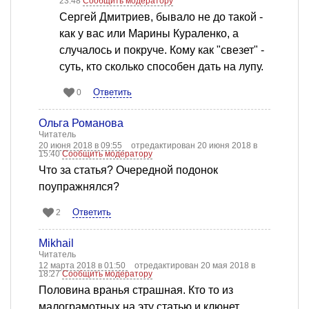
23:48
Сообщить модератору
Сергей Дмитриев, бывало не до такой -
как у вас или Марины Кураленко, а
случалось и покруче. Кому как "свезет" -
суть, кто сколько способен дать на лупу.
Ответить
0
Ольга Романова
Читатель
20 июня 2018 в 09:55
отредактирован 20 июня 2018 в
15:40
Сообщить модератору
Что за статья? Очередной подонок
поупражнялся?
Ответить
2
Mikhail
Читатель
12 марта 2018 в 01:50
отредактирован 20 мая 2018 в
18:27
Сообщить модератору
Половина вранья страшная. Кто то из
малограмотных на эту статью и клюнет.