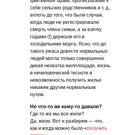
фиктивные браки, прописывание к
себе сельских родственников
и т. д.
,
вплоть до того, что были случаи,
когда люди не регистрировали
смерть члена семьи, а за взятку
годами (!) держали его в
холодильнике морга. Ясно, что до
такого ужаса довести нормальных
людей могла только совершенно
дикая нехватка жилплощади, жизнь
в нечеловеческой тесноте и
невозможность получить жилье
никаким другим нормальным
путем.
Но что-то же кому-то давали?
Где-то же мы все жили?
Да, жили. Вот и разберем — что,
как и когда можно было «
получить