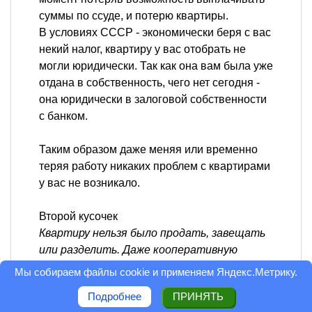
суммы по ссуде, и потерю квартиры.
В условиях СССР - экономически беря с вас
некий налог, квартиру у вас отобрать не
могли юридически. Так как она вам была уже
отдана в собственность, чего нет сегодня -
она юридически в залоговой собственности
с банком.
Таким образом даже меняя или временно
теряя работу никаких проблем с квартирами
у вас не возникало.
Второй кусочек
Квартиру нельзя было продать, завещать
или разделить. Даже кооперативную
квартиру, купленную у государства за свои
Мы собираем файлы cookie и применяем
Яндекс.Метрику
.
кровные деньги, все равно НЕЛЬЗЯ было ни
Подробнее
ПРИНЯТЬ
продать, ни завещать, можно было только