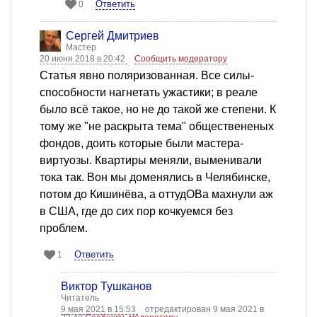
Ответить
0
Сергей Дмитриев
Мастер
20 июня 2018 в 20:42
Сообщить модератору
Статья явно поляризованная. Все силы-
способности нагнетать ужастики; в реале
было всё такое, но не до такой же степени. К
тому же "не раскрыта тема" обществененых
фондов, доить которые были мастера-
виртуозы. Квартиры меняли, выменивали
тока так. Вон мы доменялись в Челябинске,
потом до Кишинёва, а оттудОВа махнули аж
в США, где до сих пор кочкуемся без
проблем.
Ответить
1
Виктор Тушканов
Читатель
9 мая 2021 в 15:53
отредактирован 9 мая 2021 в