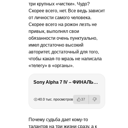
три крупных «чистки». Чудо?
Скорее всего, нет. Все ведь зависит
от личности самого человека.
Скорее всего на рожон лезть не
привык, выполнял свои
обязанности очень пунктуально,
имел достаточно высокий
авторитет, достаточный для того,
чтобы какая-то мразь не написала
«телегу» в «органы».
Sony Alpha 7 IV – ФИНАЛЬНЫЙ ОБЗОР
РЕКЛАМА
РЕКЛАМА
РЕКЛАМА
РЕКЛАМА
40.0 тыс. просмотров
37
Почему судьба дает кому-то
талантов на три жизни сразу, а к