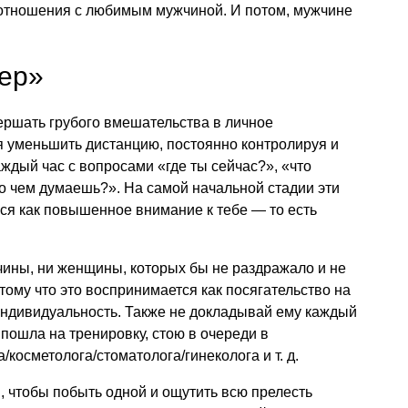
 отношения с любимым мужчиной. И потом, мужчине
лер»
ершать грубого вмешательства в личное
я уменьшить дистанцию, постоянно контролируя и
аждый час с вопросами «где ты сейчас?», «что
о чем думаешь?». На самой начальной стадии эти
ся как повышенное внимание к тебе — то есть
чины, ни женщины, которых бы не раздражало и не
отому что это воспринимается как посягательство на
 индивидуальность. Также не докладывай ему каждый
: пошла на тренировку, стою в очереди в
а/косметолога/стоматолога/гинеколога
и т. д.
 чтобы побыть одной и ощутить всю прелесть