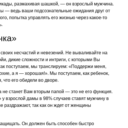
рикады, размахивая шашкой, — он взрослый мужчина.
ны — ведь ваши подсознательные ожидания друг от
ого, попытка управлять его жизнью через какое-то
ь.
чка»
 своих несчастий и невезений. Не вываливайте на
йи, дикие сложности и интриги, с которыми Вы
 так поступаем, мы транслируем: «Поддержи меня,
лохие, а я — хорошая!». Мы поступаем, как ребенок,
 что его обидели во дворе.
а не станет Вам вторым папой — это не его функция.
 у взрослой дамы в 98% случаев ставят мужчину в
не раздражают, так как он ждет от женщины
ащищать. Он должен быть способен быстро