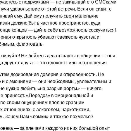
речаетесь с подружками — не закидывай его СМСками
лучи удовольствие от этой встречи. Если он сидит с
нивай ему. Дай ему получить свои маленькие
 жизни должно быть частное пространство, куда
онце концов — дайте себе возможность соскучиться!
ерная открытость убивают свежесть чувства и
бимым, флиртовать.
дозируйте! Не бойтесь делать паузы в общении — они
да друг от друга — это вдохнет силы в отношения.
тем дозирования доверия и откровенности. Не
же и с эмоциями — они необходимы, увлекательны и
не нужно любить «на разрыв аорты» — ничего,
не принесет. «Передоз» в эмоциональной и
 по своим ощущениям вполне сравним
 отношениях: с алкоголем, наркотиками,
м. Зачем Вам «ломки» и тяжкое похмелье?
ловека — за плечами каждого из них большой опыт