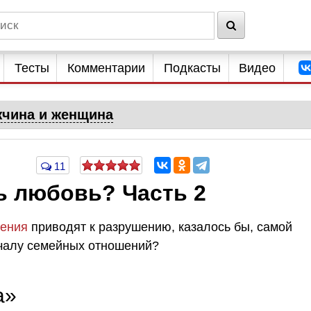
Тесты
Комментарии
Подкасты
Видео
чина и женщина
11
ь любовь? Часть 2
дения
приводят к разрушению, казалось бы, самой
чалу семейных отношений?
а»