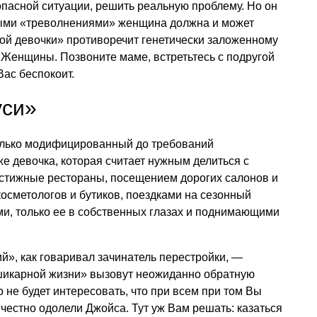
опасной ситуации, решить реальную проблему. Но он
ными «треволнениями» женщина должна и может
ой девочки» противоречит генетически заложенному
 Женщины. Позвоните маме, встретьтесь с подругой
Вас беспокоит.
уси»
олько модифицированный до требований
же девочка, которая считает нужным делиться с
стижные рестораны, посещением дорогих салонов и
осметологов и бутиков, поездками на сезонный
ми, только ее в собственных глазах и поднимающими
ий», как говаривал зачинатель перестройки, —
шикарной жизни» вызовут неожиданно обратную
о не будет интересовать, что при всем при том Вы
 честно одолели Джойса. Тут уж Вам решать: казаться