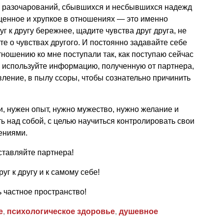
ь и разочарований, сбывшихся и несбывшихся надежд
ценное и хрупкое в отношениях — это именно
г к другу бережнее, щадите чувства друг друга, не
е о чувствах другого. И постоянно задавайте себе
отношению ко мне поступали так, как поступаю сейчас
не используйте информацию, полученную от партнера,
вление, в пылу ссоры, чтобы сознательно причинить
и, нужен опыт, нужно мужество, нужно желание и
ь над собой, с целью научиться контролировать свои
ениями.
ставляйте партнера!
г к другу и к самому себе!
ь частное пространство!
е
,
психологическое здоровье
,
душевное