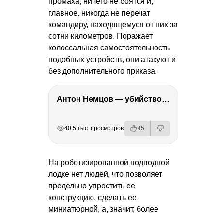
промаха, ничего не боятся и,
главное, никогда не перечат
командиру, находящемуся от них за
сотни километров. Поражает
колоссальная самостоятельность
подобных устройств, они атакуют и
без дополнительного приказа.
Антон Немцов — убийство Бориса Немцова, переезд в Дубай, семья и политика
РЕКЛАМА
РЕКЛАМА
РЕКЛАМА
РЕКЛАМА
40.5 тыс. просмотров
45
На роботизированной подводной
лодке нет людей, что позволяет
предельно упростить ее
конструкцию, сделать ее
миниатюрной, а, значит, более