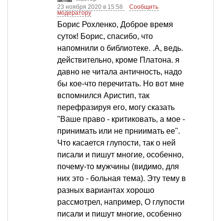
23 ноября 2020 в 15:58
Сообщить
модератору
Борис Рохленко, Доброе время
суток! Борис, спасибо, что
напомнили о библиотеке. .А, ведь.
действительно, кроме Платона. я
давно не читала античность, надо
бы кое-что перечитать. Но вот мне
вспомнился Аристип, так
перефразируя его, могу сказать
"Ваше право - критиковать, а мое -
принимать или не прниимать ее".
Что касается глупости, так о ней
писали и пишут многие, особенно,
почему-то мужчины (видимо, для
них это - больная тема). Эту тему в
разных вариантах хорошо
рассмотрел, например, О глупости
писали и пишут многие, особенно