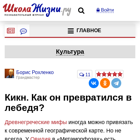
Войти
ГЛАВНОЕ
Культура
Борис Рохленко
11
Грандмастер
Кикн. Как он превратился в
лебедя?
Древнегреческие мифы
иногда можно привязать
к современной географической карте. Но не
всегда. У
Овидия
в «Метаморфозах» есть