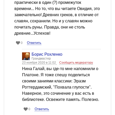
практически в один (?) промежуток
времени... Но то, что вы читаете Овидия, это
замечательно! Древних греков, в отличие от
славян, сохранили. Но и у славян можно
почитать руны. Правда, они не столь
древние...Успехов!
Ответить
0
Борис Рохленко
Грандмастер
23 ноября 2020 в 11:02
Сообщить модератору
Нина Галай, вы где-то мне напомнили о
Платоне. Я тоже спешу поделиться
своими заниями классики: Эразм
Роттердамский, "Похвала глупости".
Наверное, это сочинение у вас есть в
библиотеке. Освежите память. Полезно.
Ответить
0