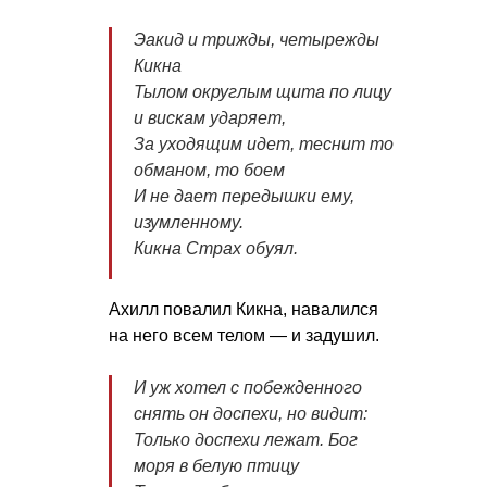
Эакид и трижды, четырежды
Кикна
Тылом округлым щита по лицу
и вискам ударяет,
За уходящим идет, теснит то
обманом, то боем
И не дает передышки ему,
изумленному.
Кикна Страх обуял.
Ахилл повалил Кикна, навалился
на него всем телом — и задушил.
И уж хотел с побежденного
снять он доспехи, но видит:
Только доспехи лежат. Бог
моря в белую птицу